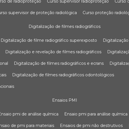
urso de radioproteção
curso supervisor radioproteção
curso
curso supervisor de proteção radiológica
curso proteção radioló
digitalização de filmes radiográficos
digitalização de filme radiográfico superexposto
digitalizaçã
digitalização e revelação de filmes radiográficos
digitaliz
ional
digitalização de filmes radiográficos e ecrans
digitali
cais
digitalização de filmes radiográficos odontológicos
ncionais
ensaios PMI
ensaio pmi de análise química
ensaio pmi para análise química
ensaio de pmi para materiais
ensaios de pmi não destrutivos