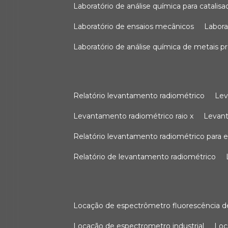
laboratório de análise química para catali
laboratório de ensaios mecânicos
labor
laboratório de análise química de metais p
relatório levantamento radiométrico
le
levantamento radiométrico raio x
levan
relatório levantamento radiométrico para
relatório de levantamento radiométrico
locação de espectrômetro fluorescência de
locação de espectrometro industrial
lo