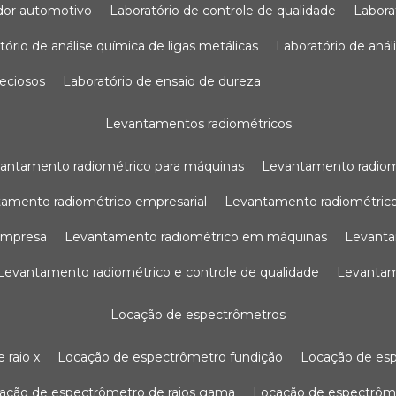
sador automotivo
laboratório de controle de qualidade
labor
atório de análise química de ligas metálicas
laboratório de aná
reciosos
laboratório de ensaio de dureza
levantamentos radiométricos
vantamento radiométrico para máquinas
levantamento radio
tamento radiométrico empresarial
levantamento radiométrico
 empresa
levantamento radiométrico em máquinas
levant
levantamento radiométrico e controle de qualidade
levanta
locação de espectrômetros
 raio x
locação de espectrômetro fundição
locação de es
cação de espectrômetro de raios gama
locação de espectrôm