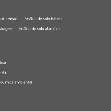
 contaminado
análise de solo básica
ostragem
análise de solo alumínio
tica
ental
e química ambiental