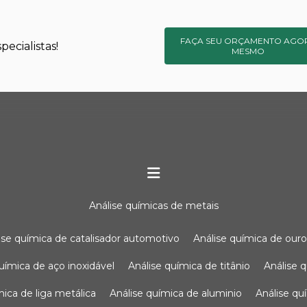
FAÇA SEU ORÇAMENTO AGO
ecialistas!
MESMO
análise químicas de metais
lise química de catalisador automotivo
análise química de our
química de aço inoxidável
análise química de titânio
análise
ímica de liga metálica
análise química de aluminio
análise q