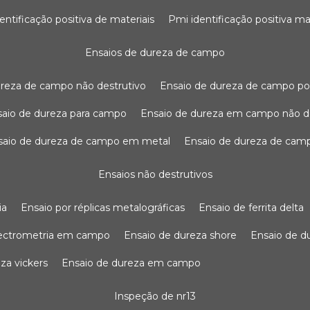
dentificação positiva de materiais
pmi identificação positiva ma
ensaios de dureza de campo
dureza de campo não destrutivo
ensaio de dureza de campo po
nsaio de dureza para campo
ensaio de dureza em campo não d
nsaio de dureza de campo em metal
ensaio de dureza de cam
ensaios não destrutivos
ia
ensaio por réplicas metalográficas
ensaio de ferrita delta
pectrometria em campo
ensaio de dureza shore
ensaio de 
eza vickers
ensaio de dureza em campo
inspeção de nr13