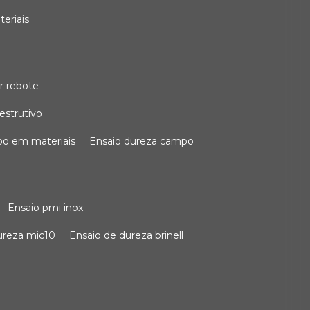
teriais
r rebote
estrutivo
po em materiais
ensaio dureza campo
ensaio pmi inox
dureza mic10
ensaio de dureza brinell