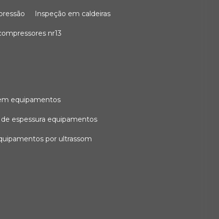
 pressão
inspeção em caldeiras
compressores nr13
l em equipamentos
o de espessura equipamentos
equipamentos por ultrassom