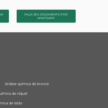
RA
FAÇA SEU ORÇAMENTO POR
WHATSAPP
o
análise química de bronze
 química de níquel
uímica de latão