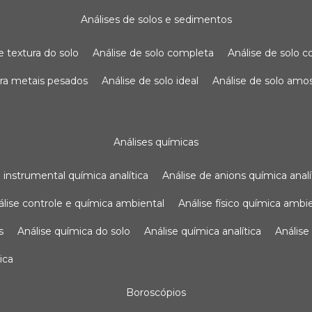
análises de solos e sedimentos
de textura do solo
análise de solo completa
análise de solo
para metais pesados
análise de solo ideal
análise de solo am
análises químicas
se instrumental química analítica
análise de anions química analí
nálise controle e química ambiental
análise físico química ambi
s
análise química do solo
análise química analítica
anális
ica
boroscópios