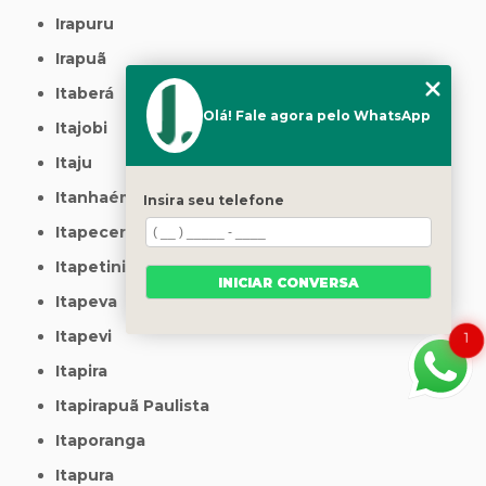
Irapuru
Irapuã
Itaberá
Olá! Fale agora pelo WhatsApp
Itajobi
Itaju
Itanhaém
Insira seu telefone
Itapecerica da Serra
Itapetininga
INICIAR CONVERSA
Itapeva
Itapevi
1
Itapira
Itapirapuã Paulista
Itaporanga
Itapura