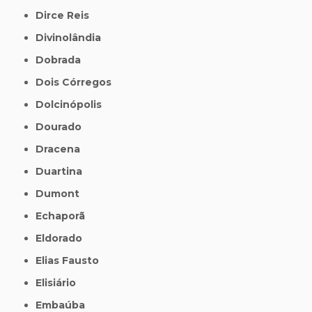
Dirce Reis
Divinolândia
Dobrada
Dois Córregos
Dolcinópolis
Dourado
Dracena
Duartina
Dumont
Echaporã
Eldorado
Elias Fausto
Elisiário
Embaúba