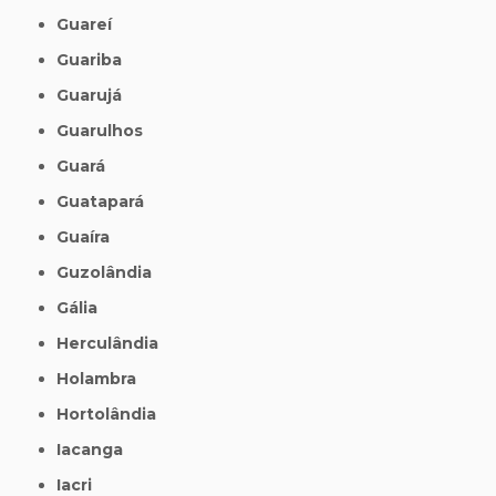
Guareí
Guariba
Guarujá
Guarulhos
Guará
Guatapará
Guaíra
Guzolândia
Gália
Herculândia
Holambra
Hortolândia
Iacanga
Iacri