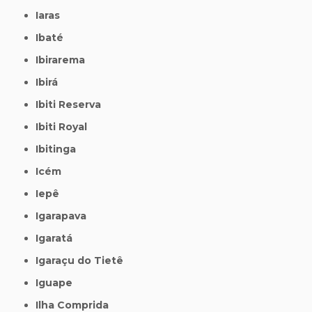
Iaras
Ibaté
Ibirarema
Ibirá
Ibiti Reserva
Ibiti Royal
Ibitinga
Icém
Iepê
Igarapava
Igaratá
Igaraçu do Tietê
Iguape
Ilha Comprida