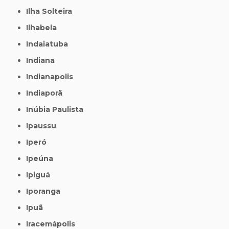
Ilha Solteira
Ilhabela
Indaiatuba
Indiana
Indianapolis
Indiaporã
Inúbia Paulista
Ipaussu
Iperó
Ipeúna
Ipiguá
Iporanga
Ipuã
Iracemápolis