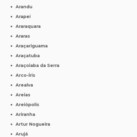
Arandu
Arapeí
Araraquara
Araras
Araçariguama
Araçatuba
Araçoiaba da Serra
Arco-Íris
Arealva
Areias
Areiópolis
Ariranha
Artur Nogueira
Arujá