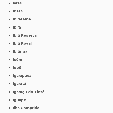
Iaras
Ibaté
Ibirarema
Ibirá
Ibiti Reserva
Ibiti Royal
Ibitinga
Icém
Iepê
Igarapava
Igaratá
Igaraçu do Tietê
Iguape
Ilha Comprida