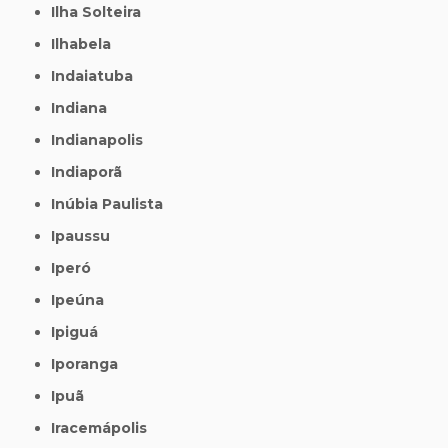
Ilha Solteira
Ilhabela
Indaiatuba
Indiana
Indianapolis
Indiaporã
Inúbia Paulista
Ipaussu
Iperó
Ipeúna
Ipiguá
Iporanga
Ipuã
Iracemápolis