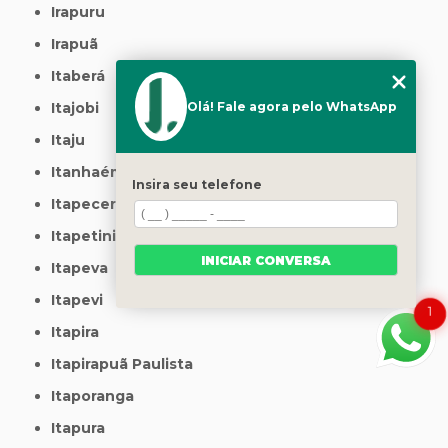
Irapuru
Irapuã
Itaberá
Olá! Fale agora pelo WhatsApp
Itajobi
Itaju
Itanhaém
Insira seu telefone
Itapecerica da Serra
Itapetininga
INICIAR CONVERSA
Itapeva
Itapevi
1
Itapira
Itapirapuã Paulista
Itaporanga
Itapura