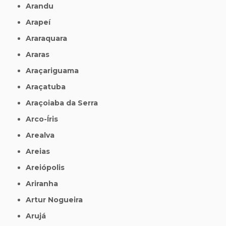
Arandu
Arapeí
Araraquara
Araras
Araçariguama
Araçatuba
Araçoiaba da Serra
Arco-Íris
Arealva
Areias
Areiópolis
Ariranha
Artur Nogueira
Arujá