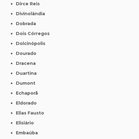
Dirce Reis
Divinolândia
Dobrada
Dois Córregos
Dolcinópolis
Dourado
Dracena
Duartina
Dumont
Echaporã
Eldorado
Elias Fausto
Elisiário
Embaúba