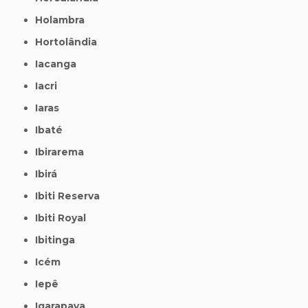
Holambra
Hortolândia
Iacanga
Iacri
Iaras
Ibaté
Ibirarema
Ibirá
Ibiti Reserva
Ibiti Royal
Ibitinga
Icém
Iepê
Igarapava