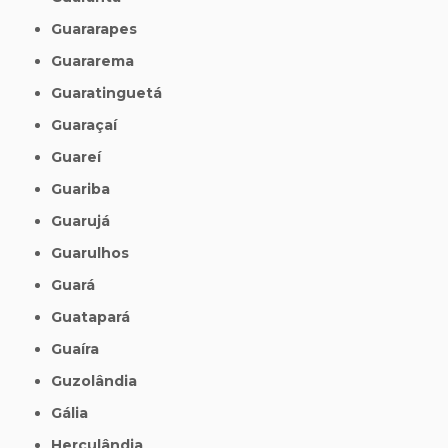
Guararapes
Guararema
Guaratinguetá
Guaraçaí
Guareí
Guariba
Guarujá
Guarulhos
Guará
Guatapará
Guaíra
Guzolândia
Gália
Herculândia