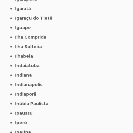
Igaratá
Igaraçu do Tietê
Iguape
Ilha Comprida
Ilha Solteira
Ilhabela
Indaiatuba
Indiana
Indianapolis
Indiaporã
Inúbia Paulista
Ipaussu
Iperó
Ipeúna