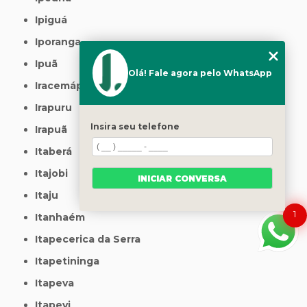
Ipiguá
Iporanga
Ipuã
Olá! Fale agora pelo WhatsApp
Iracemápolis
Irapuru
Insira seu telefone
Irapuã
Itaberá
Itajobi
INICIAR CONVERSA
Itaju
1
Itanhaém
Itapecerica da Serra
Itapetininga
Itapeva
Itapevi