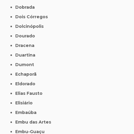
Dobrada
Dois Córregos
Dolcinópolis
Dourado
Dracena
Duartina
Dumont
Echaporã
Eldorado
Elias Fausto
Elisiário
Embaúba
Embu das Artes
Embu-Guaçu