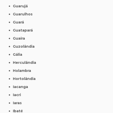
Guarujá
Guarulhos
Guará
Guatapará
Guaíra
Guzolândia
Gália
Herculândia
Holambra
Hortolândia
Iacanga
Iacri
Iaras
Ibaté