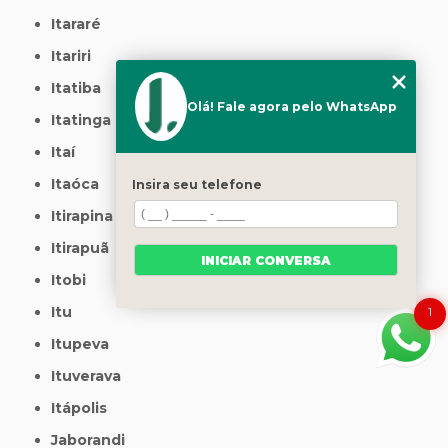
Itararé
Itariri
Itatiba
Olá! Fale agora pelo WhatsApp
Itatinga
Itaí
Itaóca
Insira seu telefone
Itirapina
Itirapuã
INICIAR CONVERSA
Itobi
Itu
1
Itupeva
Ituverava
Itápolis
Jaborandi