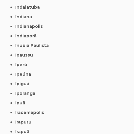
Indaiatuba
Indiana
Indianapolis
Indiaporã
Inúbia Paulista
Ipaussu
Iperó
Ipeúna
Ipiguá
Iporanga
Ipuã
Iracemápolis
Irapuru
Irapuã