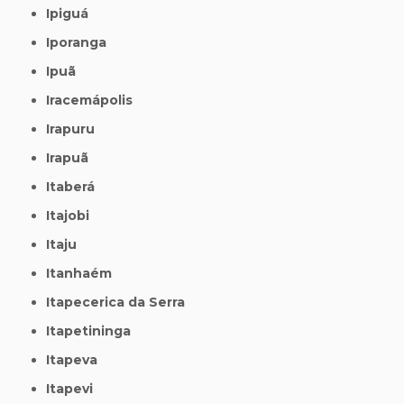
Ipiguá
Iporanga
Ipuã
Iracemápolis
Irapuru
Irapuã
Itaberá
Itajobi
Itaju
Itanhaém
Itapecerica da Serra
Itapetininga
Itapeva
Itapevi