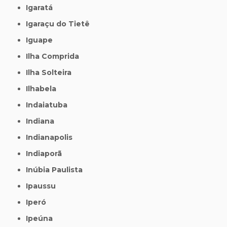
Igaratá
Igaraçu do Tietê
Iguape
Ilha Comprida
Ilha Solteira
Ilhabela
Indaiatuba
Indiana
Indianapolis
Indiaporã
Inúbia Paulista
Ipaussu
Iperó
Ipeúna