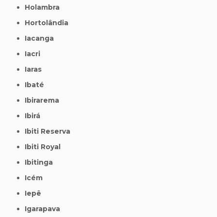
Holambra
Hortolândia
Iacanga
Iacri
Iaras
Ibaté
Ibirarema
Ibirá
Ibiti Reserva
Ibiti Royal
Ibitinga
Icém
Iepê
Igarapava