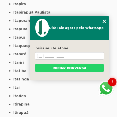
Itapira
Itapirapuã Paulista
Itaporanga
Olá! Fale agora pelo WhatsApp
Itapura
Itapuí
Itaquaquecetuba
Insira seu telefone
Itararé
Itariri
INICIAR CONVERSA
Itatiba
Itatinga
1
Itaí
Itaóca
Itirapina
Itirapuã