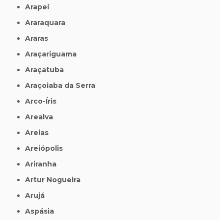
Arapeí
Araraquara
Araras
Araçariguama
Araçatuba
Araçoiaba da Serra
Arco-Íris
Arealva
Areias
Areiópolis
Ariranha
Artur Nogueira
Arujá
Aspásia