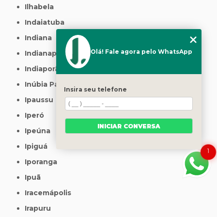
Ilhabela
Indaiatuba
Indiana
Olá! Fale agora pelo WhatsApp
Indianapolis
Indiaporã
Inúbia Paulista
Insira seu telefone
Ipaussu
Iperó
INICIAR CONVERSA
Ipeúna
Ipiguá
1
Iporanga
Ipuã
Iracemápolis
Irapuru