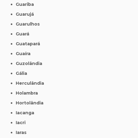
Guariba
Guarujá
Guarulhos
Guará
Guatapará
Guaíra
Guzolândia
Gália
Herculândia
Holambra
Hortolândia
Iacanga
Iacri
Iaras