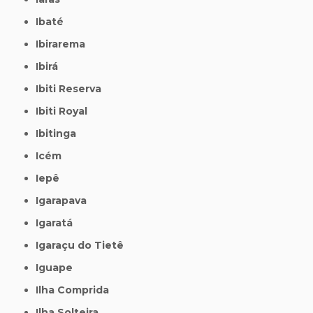
Ibaté
Ibirarema
Ibirá
Ibiti Reserva
Ibiti Royal
Ibitinga
Icém
Iepê
Igarapava
Igaratá
Igaraçu do Tietê
Iguape
Ilha Comprida
Ilha Solteira