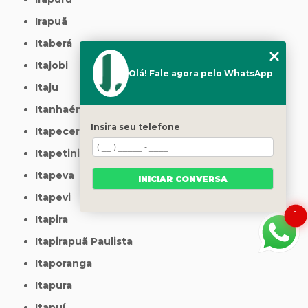
Irapuã
Itaberá
Itajobi
Olá! Fale agora pelo WhatsApp
Itaju
Itanhaém
Insira seu telefone
Itapecerica da Serra
Itapetininga
Itapeva
INICIAR CONVERSA
Itapevi
1
Itapira
Itapirapuã Paulista
Itaporanga
Itapura
Itapuí