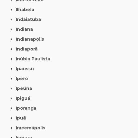
Ilhabela
Indaiatuba
Indiana
Indianapolis
Indiaporã
Inúbia Paulista
Ipaussu
Iperó
Ipeúna
Ipiguá
Iporanga
Ipuã
Iracemápolis
Irapuru