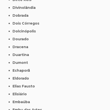
Divinolândia
Dobrada
Dois Córregos
Dolcinópolis
Dourado
Dracena
Duartina
Dumont
Echaporã
Eldorado
Elias Fausto
Elisiário
Embaúba
Embu das Artes