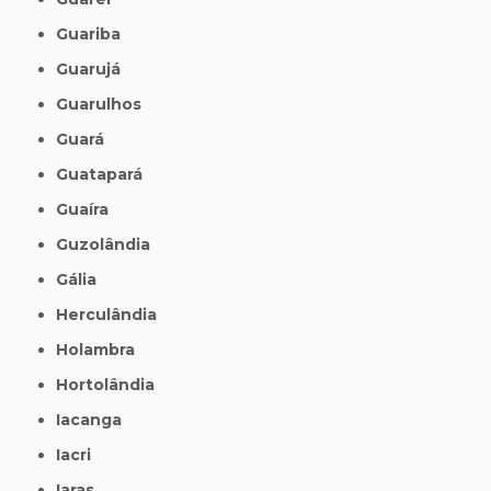
Guariba
Guarujá
Guarulhos
Guará
Guatapará
Guaíra
Guzolândia
Gália
Herculândia
Holambra
Hortolândia
Iacanga
Iacri
Iaras