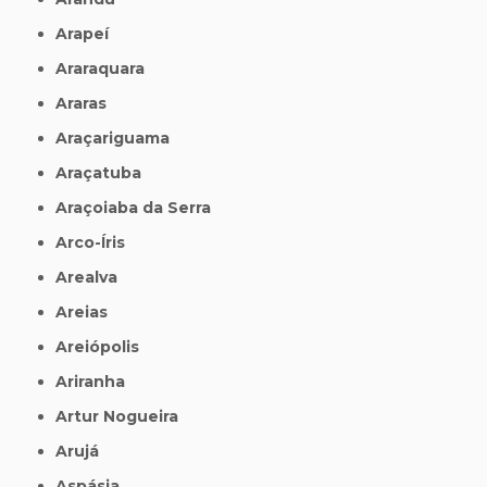
Arapeí
Araraquara
Araras
Araçariguama
Araçatuba
Araçoiaba da Serra
Arco-Íris
Arealva
Areias
Areiópolis
Ariranha
Artur Nogueira
Arujá
Aspásia