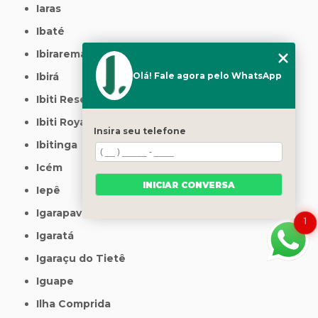
Iaras
Ibaté
Ibirarema
Ibirá
Olá! Fale agora pelo WhatsApp
Ibiti Reserva
Ibiti Royal
Insira seu telefone
Ibitinga
Icém
INICIAR CONVERSA
Iepê
Igarapava
1
Igaratá
Igaraçu do Tietê
Iguape
Ilha Comprida