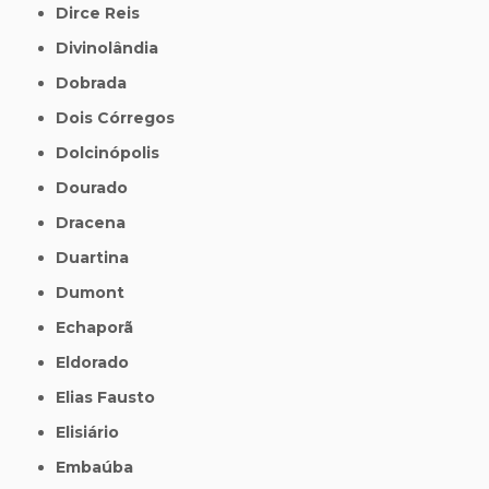
Dirce Reis
Divinolândia
Dobrada
Dois Córregos
Dolcinópolis
Dourado
Dracena
Duartina
Dumont
Echaporã
Eldorado
Elias Fausto
Elisiário
Embaúba