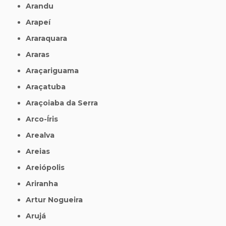
Arandu
Arapeí
Araraquara
Araras
Araçariguama
Araçatuba
Araçoiaba da Serra
Arco-Íris
Arealva
Areias
Areiópolis
Ariranha
Artur Nogueira
Arujá