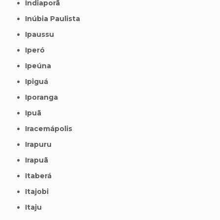
Indiaporã
Inúbia Paulista
Ipaussu
Iperó
Ipeúna
Ipiguá
Iporanga
Ipuã
Iracemápolis
Irapuru
Irapuã
Itaberá
Itajobi
Itaju