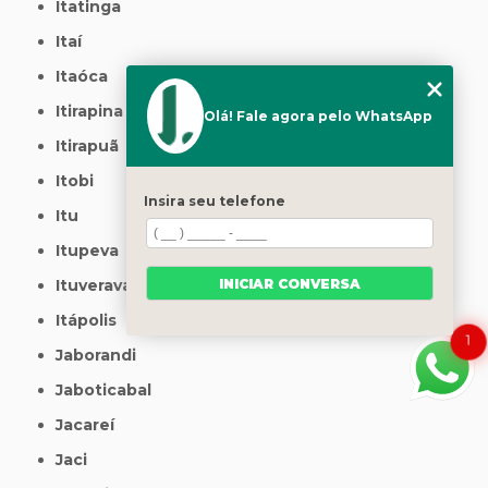
Itatinga
Itaí
Itaóca
Itirapina
Olá! Fale agora pelo WhatsApp
Itirapuã
Itobi
Insira seu telefone
Itu
Itupeva
INICIAR CONVERSA
Ituverava
Itápolis
1
Jaborandi
Jaboticabal
Jacareí
Jaci