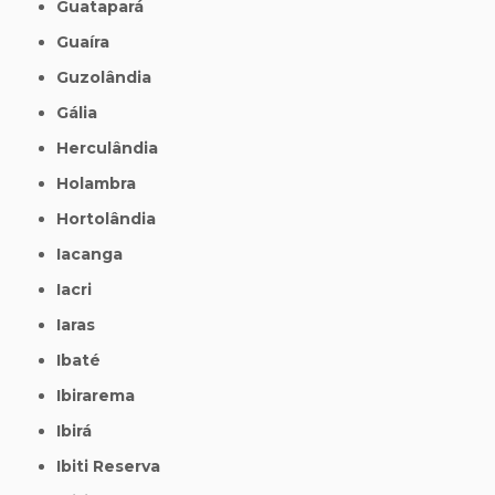
Guatapará
Guaíra
Guzolândia
Gália
Herculândia
Holambra
Hortolândia
Iacanga
Iacri
Iaras
Ibaté
Ibirarema
Ibirá
Ibiti Reserva