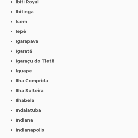
Ibiti Royal
Ibitinga
Icém
Iepê
Igarapava
Igaratá
Igaraçu do Tietê
Iguape
Ilha Comprida
Ilha Solteira
Ilhabela
Indaiatuba
Indiana
Indianapolis