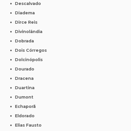
Descalvado
Diadema
Dirce Reis
Divinolândia
Dobrada
Dois Córregos
Dolcinópolis
Dourado
Dracena
Duartina
Dumont
Echaporã
Eldorado
Elias Fausto