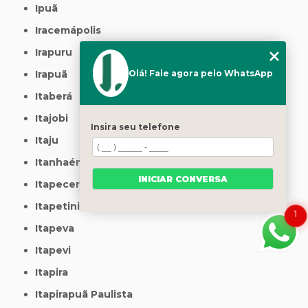
Ipuã
Iracemápolis
Irapuru
Irapuã
Olá! Fale agora pelo WhatsApp
Itaberá
Itajobi
Insira seu telefone
Itaju
Itanhaém
INICIAR CONVERSA
Itapecerica da Serra
Itapetininga
1
Itapeva
Itapevi
Itapira
Itapirapuã Paulista