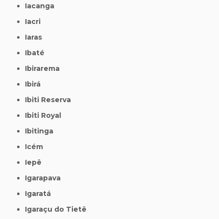
Iacanga
Iacri
Iaras
Ibaté
Ibirarema
Ibirá
Ibiti Reserva
Ibiti Royal
Ibitinga
Icém
Iepê
Igarapava
Igaratá
Igaraçu do Tietê