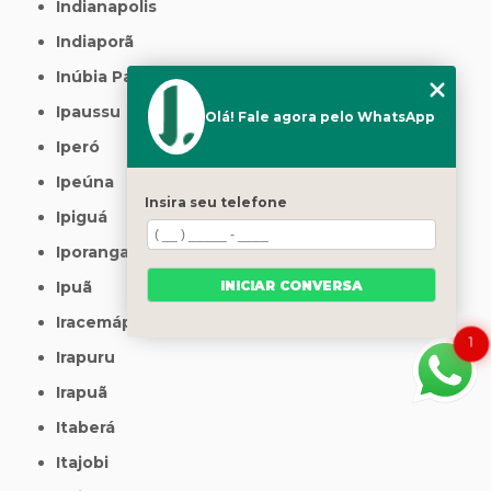
Indianapolis
Indiaporã
Inúbia Paulista
Ipaussu
Olá! Fale agora pelo WhatsApp
Iperó
Ipeúna
Insira seu telefone
Ipiguá
Iporanga
INICIAR CONVERSA
Ipuã
Iracemápolis
1
Irapuru
Irapuã
Itaberá
Itajobi