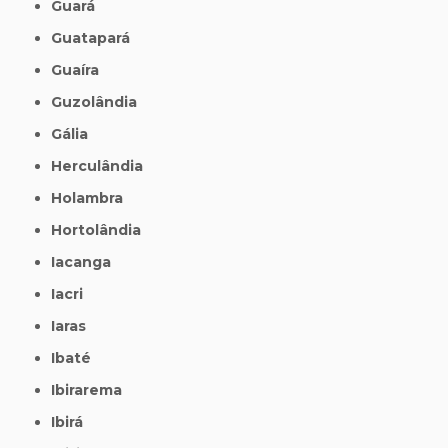
Guará
Guatapará
Guaíra
Guzolândia
Gália
Herculândia
Holambra
Hortolândia
Iacanga
Iacri
Iaras
Ibaté
Ibirarema
Ibirá