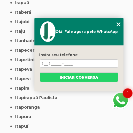
Irapuã
Itaberá
Itajobi
Itaju
Olá! Fale agora pelo WhatsApp
Itanhaém
Itapecerica da Serra
Insira seu telefone
Itapetininga
Itapeva
INICIAR CONVERSA
Itapevi
Itapira
1
Itapirapuã Paulista
Itaporanga
Itapura
Itapuí