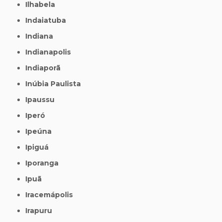
Ilhabela
Indaiatuba
Indiana
Indianapolis
Indiaporã
Inúbia Paulista
Ipaussu
Iperó
Ipeúna
Ipiguá
Iporanga
Ipuã
Iracemápolis
Irapuru