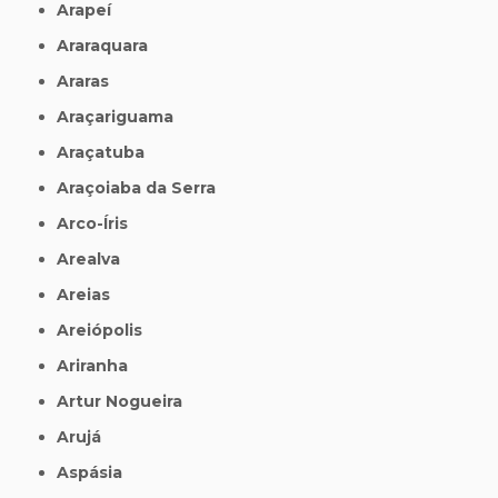
Arapeí
Araraquara
Araras
Araçariguama
Araçatuba
Araçoiaba da Serra
Arco-Íris
Arealva
Areias
Areiópolis
Ariranha
Artur Nogueira
Arujá
Aspásia