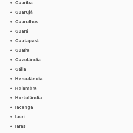
Guariba
Guarujá
Guarulhos
Guará
Guatapará
Guaíra
Guzolândia
Gália
Herculândia
Holambra
Hortolândia
Iacanga
Iacri
Iaras