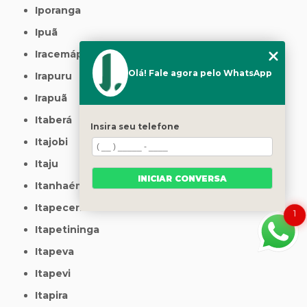
Iporanga
Ipuã
Iracemápolis
Olá! Fale agora pelo WhatsApp
Irapuru
Irapuã
Itaberá
Insira seu telefone
Itajobi
Itaju
INICIAR CONVERSA
Itanhaém
Itapecerica da Serra
1
Itapetininga
Itapeva
Itapevi
Itapira