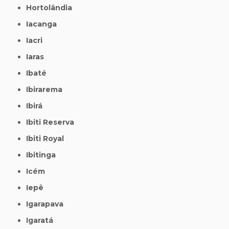
Hortolândia
Iacanga
Iacri
Iaras
Ibaté
Ibirarema
Ibirá
Ibiti Reserva
Ibiti Royal
Ibitinga
Icém
Iepê
Igarapava
Igaratá