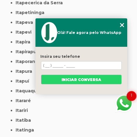
Itapecerica da Serra
Itapetininga
Itapeva
Itapevi
Olá! Fale agora pelo WhatsApp
Itapira
Itapirapuã Paulista
Insira seu telefone
Itaporanga
Itapura
INICIAR CONVERSA
Itapuí
Itaquaquecetuba
1
Itararé
Itariri
Itatiba
Itatinga