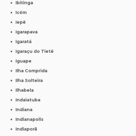
Ibitinga
Icém
Iepê
Igarapava
Igaratá
Igaraçu do Tietê
Iguape
Ilha Comprida
Ilha Solteira
Ilhabela
Indaiatuba
Indiana
Indianapolis
Indiaporã