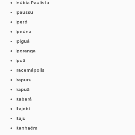
Inúbia Paulista
Ipaussu
Iperó
Ipeúna
Ipiguá
Iporanga
Ipuã
Iracemápolis
Irapuru
Irapuã
Itaberá
Itajobi
Itaju
Itanhaém