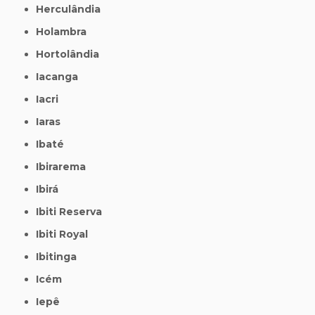
Herculândia
Holambra
Hortolândia
Iacanga
Iacri
Iaras
Ibaté
Ibirarema
Ibirá
Ibiti Reserva
Ibiti Royal
Ibitinga
Icém
Iepê