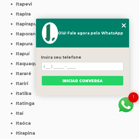
Itapevi
Itapira
Itapirapuã Paulista
Olá! Fale agora pelo WhatsApp
Itaporanga
Itapura
Itapuí
Insira seu telefone
Itaquaquecetuba
Itararé
INICIAR CONVERSA
Itariri
Itatiba
1
Itatinga
Itaí
Itaóca
Itirapina