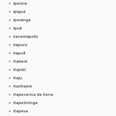
Ipeúna
Ipiguá
Iporanga
Ipuã
Iracemápolis
Irapuru
Irapuã
Itaberá
Itajobi
Itaju
Itanhaém
Itapecerica da Serra
Itapetininga
Itapeva