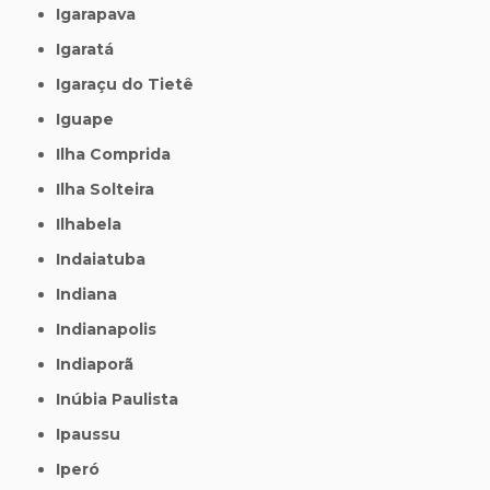
Igarapava
Igaratá
Igaraçu do Tietê
Iguape
Ilha Comprida
Ilha Solteira
Ilhabela
Indaiatuba
Indiana
Indianapolis
Indiaporã
Inúbia Paulista
Ipaussu
Iperó