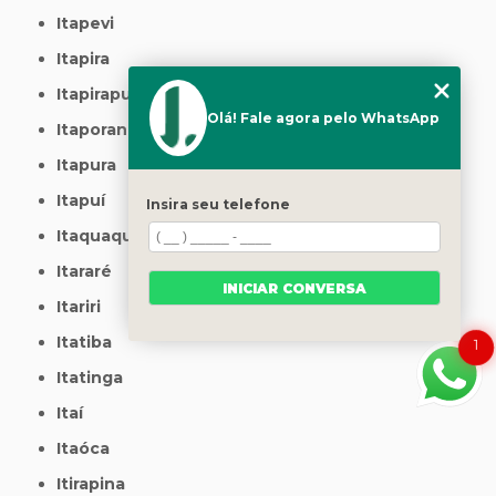
Itapevi
Itapira
Itapirapuã Paulista
Olá! Fale agora pelo WhatsApp
Itaporanga
Itapura
Itapuí
Insira seu telefone
Itaquaquecetuba
Itararé
INICIAR CONVERSA
Itariri
Itatiba
1
Itatinga
Itaí
Itaóca
Itirapina