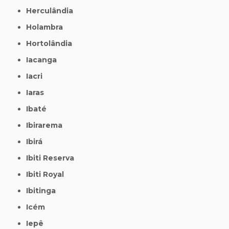
Herculândia
Holambra
Hortolândia
Iacanga
Iacri
Iaras
Ibaté
Ibirarema
Ibirá
Ibiti Reserva
Ibiti Royal
Ibitinga
Icém
Iepê