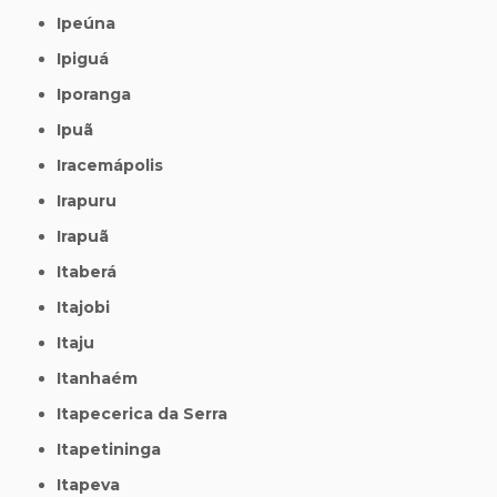
Ipeúna
Ipiguá
Iporanga
Ipuã
Iracemápolis
Irapuru
Irapuã
Itaberá
Itajobi
Itaju
Itanhaém
Itapecerica da Serra
Itapetininga
Itapeva