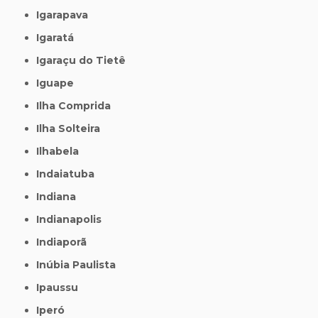
Igarapava
Igaratá
Igaraçu do Tietê
Iguape
Ilha Comprida
Ilha Solteira
Ilhabela
Indaiatuba
Indiana
Indianapolis
Indiaporã
Inúbia Paulista
Ipaussu
Iperó