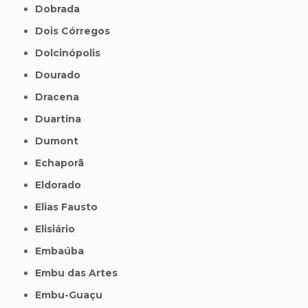
Dobrada
Dois Córregos
Dolcinópolis
Dourado
Dracena
Duartina
Dumont
Echaporã
Eldorado
Elias Fausto
Elisiário
Embaúba
Embu das Artes
Embu-Guaçu