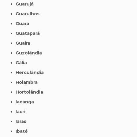
Guarujá
Guarulhos
Guará
Guatapará
Guaíra
Guzolândia
Gália
Herculândia
Holambra
Hortolândia
Iacanga
Iacri
Iaras
Ibaté