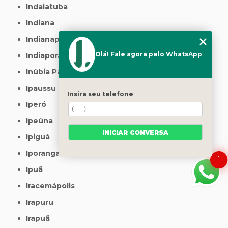
Indaiatuba
Indiana
Indianapolis
Olá! Fale agora pelo WhatsApp
Indiaporã
Inúbia Paulista
Ipaussu
Insira seu telefone
Iperó
Ipeúna
INICIAR CONVERSA
Ipiguá
Iporanga
1
Ipuã
Iracemápolis
Irapuru
Irapuã