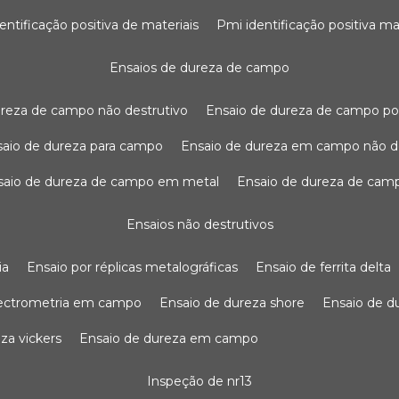
dentificação positiva de materiais
pmi identificação positiva ma
ensaios de dureza de campo
dureza de campo não destrutivo
ensaio de dureza de campo po
nsaio de dureza para campo
ensaio de dureza em campo não d
nsaio de dureza de campo em metal
ensaio de dureza de cam
ensaios não destrutivos
ia
ensaio por réplicas metalográficas
ensaio de ferrita delta
pectrometria em campo
ensaio de dureza shore
ensaio de 
eza vickers
ensaio de dureza em campo
inspeção de nr13