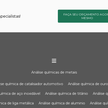
FAÇA SEU ORÇAMENTO AGO
ecialistas!
MESMO
análise químicas de metais
lise química de catalisador automotivo
análise química de our
química de aço inoxidável
análise química de titânio
análise
ímica de liga metálica
análise química de aluminio
análise q