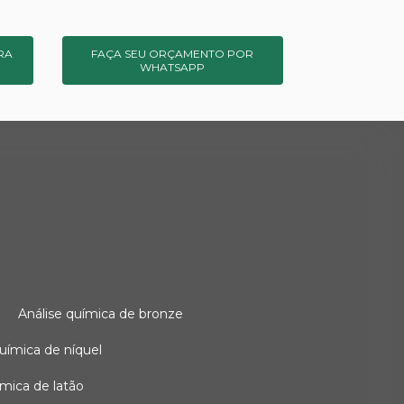
RA
FAÇA SEU ORÇAMENTO POR
WHATSAPP
o
análise química de bronze
 química de níquel
uímica de latão