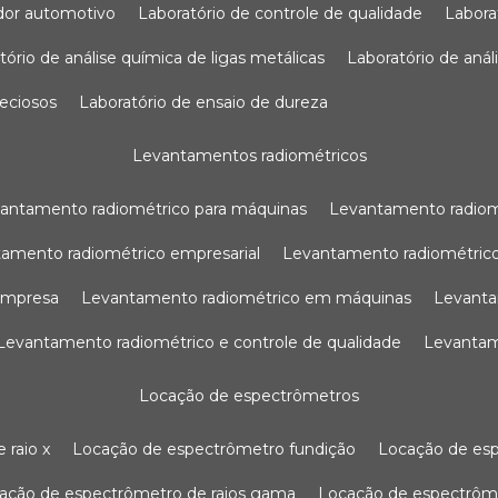
sador automotivo
laboratório de controle de qualidade
labor
atório de análise química de ligas metálicas
laboratório de aná
reciosos
laboratório de ensaio de dureza
levantamentos radiométricos
vantamento radiométrico para máquinas
levantamento radio
tamento radiométrico empresarial
levantamento radiométrico
 empresa
levantamento radiométrico em máquinas
levant
levantamento radiométrico e controle de qualidade
levanta
locação de espectrômetros
 raio x
locação de espectrômetro fundição
locação de es
cação de espectrômetro de raios gama
locação de espectrôm