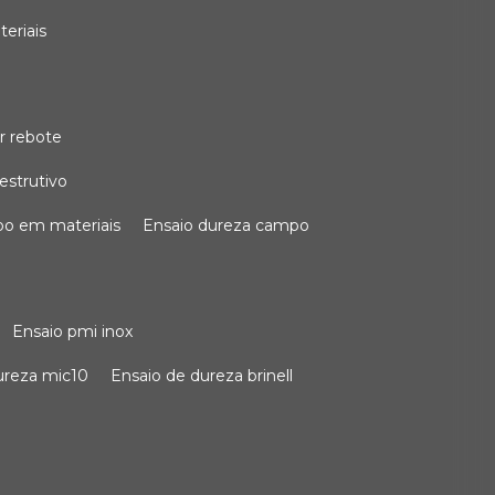
teriais
r rebote
estrutivo
po em materiais
ensaio dureza campo
ensaio pmi inox
dureza mic10
ensaio de dureza brinell