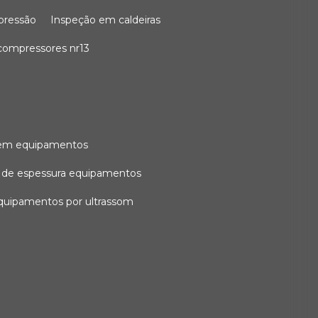
 pressão
inspeção em caldeiras
compressores nr13
l em equipamentos
o de espessura equipamentos
equipamentos por ultrassom