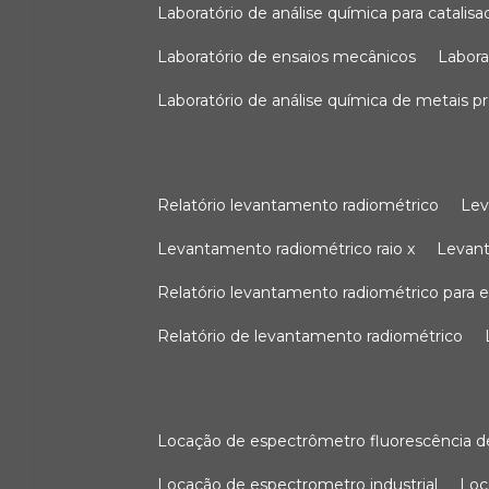
laboratório de análise química para catali
laboratório de ensaios mecânicos
labor
laboratório de análise química de metais p
relatório levantamento radiométrico
le
levantamento radiométrico raio x
levan
relatório levantamento radiométrico para
relatório de levantamento radiométrico
locação de espectrômetro fluorescência de
locação de espectrometro industrial
lo