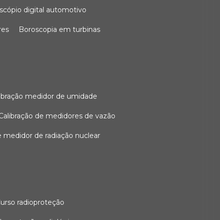
oscópio digital automotivo
res
boroscopia em turbinas
alibração medidor de umidade
calibração de medidores de vazão
de medidor de radiação nuclear
curso radioproteção