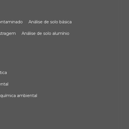
 contaminado
análise de solo básica
ostragem
análise de solo alumínio
tica
ental
e química ambiental