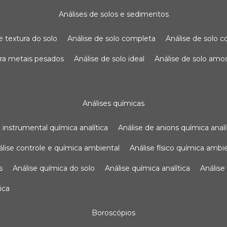
análises de solos e sedimentos
de textura do solo
análise de solo completa
análise de solo
para metais pesados
análise de solo ideal
análise de solo am
análises químicas
se instrumental química analítica
análise de anions química analí
nálise controle e química ambiental
análise físico química ambi
s
análise química do solo
análise química analítica
anális
ica
boroscópios