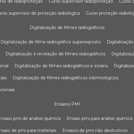
urso de radioproteção
curso supervisor radioproteção
curso
curso supervisor de proteção radiológica
curso proteção radioló
digitalização de filmes radiográficos
digitalização de filme radiográfico superexposto
digitalizaçã
digitalização e revelação de filmes radiográficos
digitaliz
ional
digitalização de filmes radiográficos e ecrans
digitali
cais
digitalização de filmes radiográficos odontológicos
ncionais
ensaios PMI
ensaio pmi de análise química
ensaio pmi para análise química
ensaio de pmi para materiais
ensaios de pmi não destrutivos