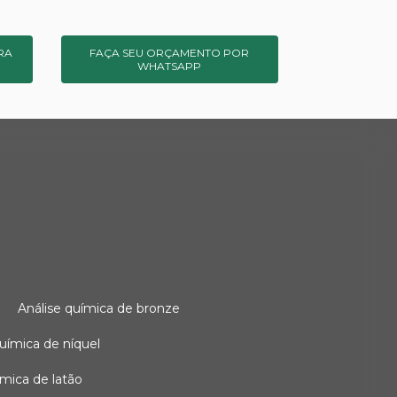
RA
FAÇA SEU ORÇAMENTO POR
WHATSAPP
o
análise química de bronze
 química de níquel
uímica de latão