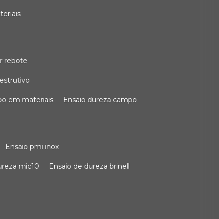
teriais
r rebote
estrutivo
po em materiais
ensaio dureza campo
ensaio pmi inox
dureza mic10
ensaio de dureza brinell