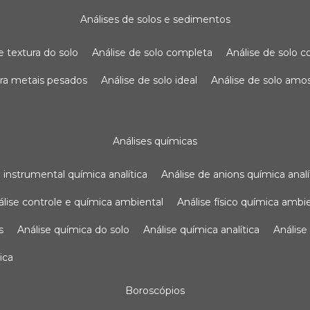
análises de solos e sedimentos
de textura do solo
análise de solo completa
análise de solo
para metais pesados
análise de solo ideal
análise de solo am
análises químicas
se instrumental química analítica
análise de anions química analí
nálise controle e química ambiental
análise físico química ambi
s
análise química do solo
análise química analítica
anális
ica
boroscópios