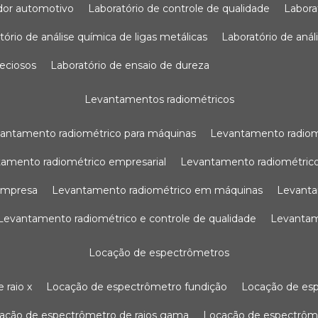
sador automotivo
laboratório de controle de qualidade
labor
atório de análise química de ligas metálicas
laboratório de aná
reciosos
laboratório de ensaio de dureza
levantamentos radiométricos
vantamento radiométrico para máquinas
levantamento radio
tamento radiométrico empresarial
levantamento radiométrico
 empresa
levantamento radiométrico em máquinas
levant
levantamento radiométrico e controle de qualidade
levanta
locação de espectrômetros
 raio x
locação de espectrômetro fundição
locação de es
cação de espectrômetro de raios gama
locação de espectrôm