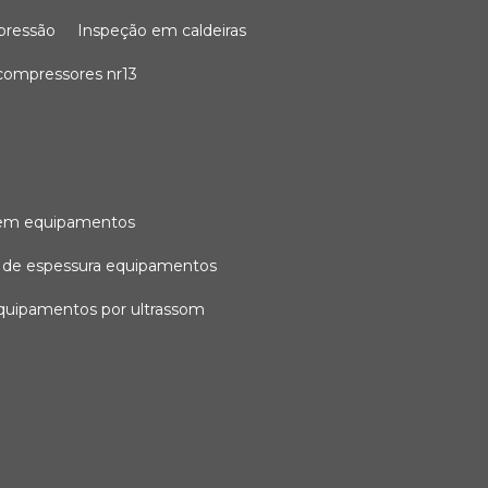
 pressão
inspeção em caldeiras
compressores nr13
l em equipamentos
o de espessura equipamentos
equipamentos por ultrassom