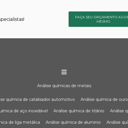
FAÇA SEU ORÇAMENTO AGO
ecialistas!
MESMO
análise químicas de metais
lise química de catalisador automotivo
análise química de our
química de aço inoxidável
análise química de titânio
análise
ímica de liga metálica
análise química de aluminio
análise q