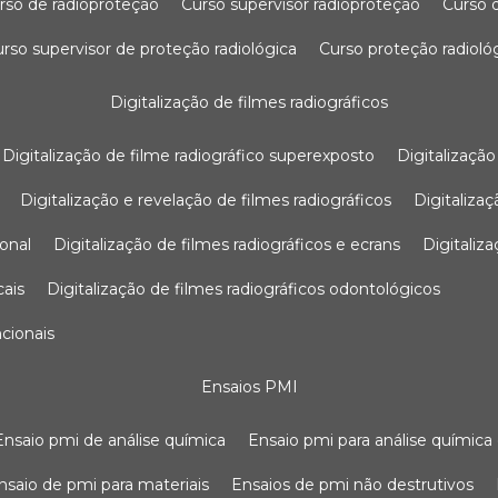
urso de radioproteção
curso supervisor radioproteção
curso
curso supervisor de proteção radiológica
curso proteção radioló
digitalização de filmes radiográficos
digitalização de filme radiográfico superexposto
digitalizaçã
digitalização e revelação de filmes radiográficos
digitaliz
ional
digitalização de filmes radiográficos e ecrans
digitali
cais
digitalização de filmes radiográficos odontológicos
ncionais
ensaios PMI
ensaio pmi de análise química
ensaio pmi para análise química
ensaio de pmi para materiais
ensaios de pmi não destrutivos