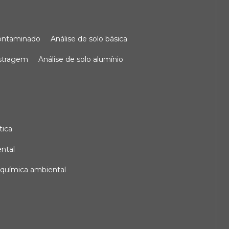
 contaminado
análise de solo básica
ostragem
análise de solo alumínio
tica
ental
e química ambiental