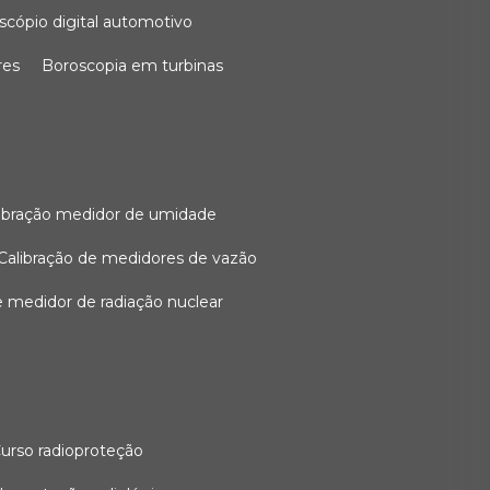
oscópio digital automotivo
res
boroscopia em turbinas
alibração medidor de umidade
calibração de medidores de vazão
de medidor de radiação nuclear
curso radioproteção