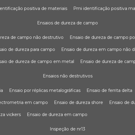
dentificação positiva de materiais
pmi identificação positiva ma
ensaios de dureza de campo
dureza de campo não destrutivo
ensaio de dureza de campo po
nsaio de dureza para campo
ensaio de dureza em campo não d
nsaio de dureza de campo em metal
ensaio de dureza de cam
ensaios não destrutivos
ia
ensaio por réplicas metalográficas
ensaio de ferrita delta
pectrometria em campo
ensaio de dureza shore
ensaio de 
eza vickers
ensaio de dureza em campo
inspeção de nr13