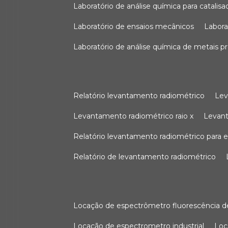
laboratório de análise química para catali
laboratório de ensaios mecânicos
labor
laboratório de análise química de metais p
relatório levantamento radiométrico
le
levantamento radiométrico raio x
levan
relatório levantamento radiométrico para
relatório de levantamento radiométrico
locação de espectrômetro fluorescência de
locação de espectrometro industrial
lo