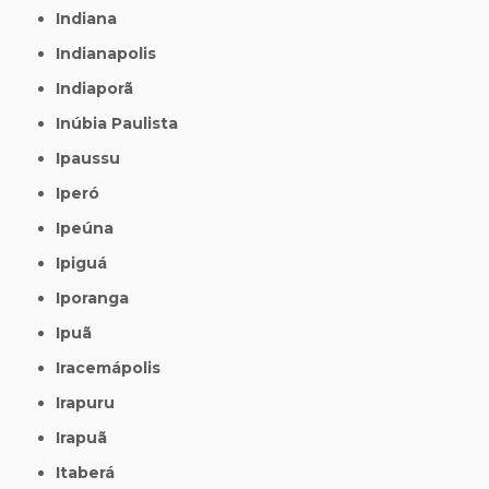
Indiana
Indianapolis
Indiaporã
Inúbia Paulista
Ipaussu
Iperó
Ipeúna
Ipiguá
Iporanga
Ipuã
Iracemápolis
Irapuru
Irapuã
Itaberá