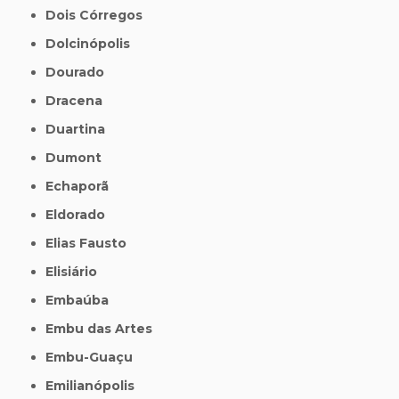
Dois Córregos
Dolcinópolis
Dourado
Dracena
Duartina
Dumont
Echaporã
Eldorado
Elias Fausto
Elisiário
Embaúba
Embu das Artes
Embu-Guaçu
Emilianópolis