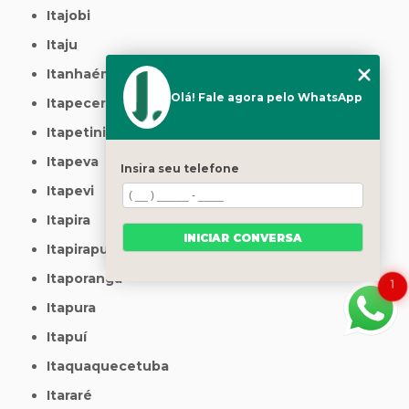
Itajobi
Itaju
Itanhaém
Olá! Fale agora pelo WhatsApp
Itapecerica da Serra
Itapetininga
Itapeva
Insira seu telefone
Itapevi
Itapira
INICIAR CONVERSA
Itapirapuã Paulista
Itaporanga
1
Itapura
Itapuí
Itaquaquecetuba
Itararé