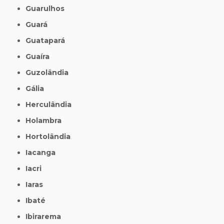
Guarulhos
Guará
Guatapará
Guaíra
Guzolândia
Gália
Herculândia
Holambra
Hortolândia
Iacanga
Iacri
Iaras
Ibaté
Ibirarema