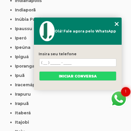
Indianapolis
Indiaporã
Inúbia Paulista
Ipaussu
Olá! Fale agora pelo WhatsApp
Iperó
Ipeúna
Insira seu telefone
Ipiguá
Iporanga
Ipuã
INICIAR CONVERSA
Iracemápolis
1
Irapuru
Irapuã
Itaberá
Itajobi