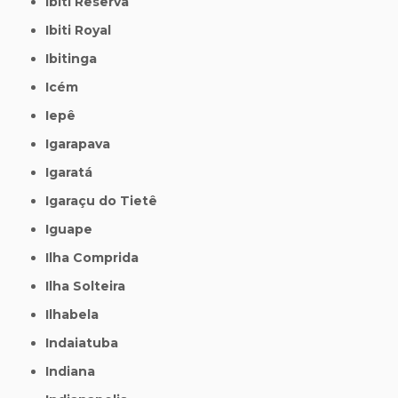
Ibiti Reserva
Ibiti Royal
Ibitinga
Icém
Iepê
Igarapava
Igaratá
Igaraçu do Tietê
Iguape
Ilha Comprida
Ilha Solteira
Ilhabela
Indaiatuba
Indiana