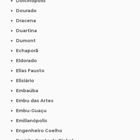
Dolcinópolis
Dourado
Dracena
Duartina
Dumont
Echaporã
Eldorado
Elias Fausto
Elisiário
Embaúba
Embu das Artes
Embu-Guaçu
Emilianópolis
Engenheiro Coelho