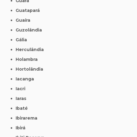
Guará
Guatapará
Guaíra
Guzolândia
Gália
Herculândia
Holambra
Hortolândia
Iacanga
Iacri
Iaras
Ibaté
Ibirarema
Ibirá