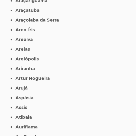
Araçariguama
Araçatuba
Araçoiaba da Serra
Arco-Íris
Arealva
Areias
Areiópolis
Ariranha
Artur Nogueira
Arujá
Aspásia
Assis
Atibaia
Auriflama