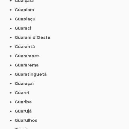
Guaiçara
Guapiara
Guapiaçu
Guaraci
Guarani d'Oeste
Guarantã
Guararapes
Guararema
Guaratinguetá
Guaraçaí
Guareí
Guariba
Guarujá
Guarulhos