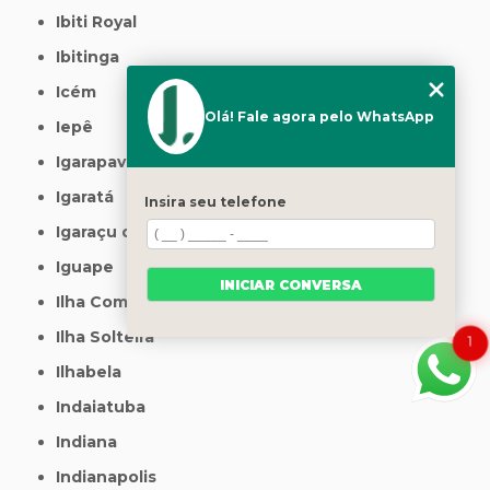
Ibiti Royal
Ibitinga
Icém
Olá! Fale agora pelo WhatsApp
Iepê
Igarapava
Igaratá
Insira seu telefone
Igaraçu do Tietê
Iguape
INICIAR CONVERSA
Ilha Comprida
Ilha Solteira
1
Ilhabela
Indaiatuba
Indiana
Indianapolis