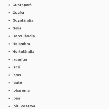
Guatapará
Guaíra
Guzolândia
Gália
Herculândia
Holambra
Hortolândia
Iacanga
Iacri
Iaras
Ibaté
Ibirarema
Ibirá
Ibiti Reserva