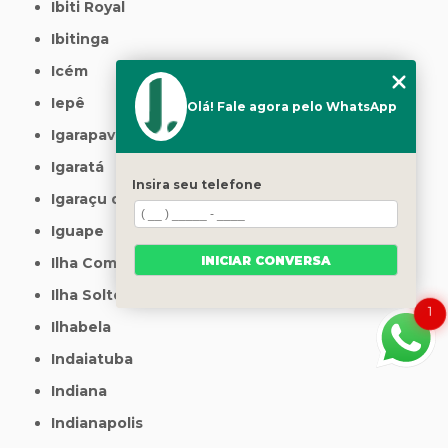
Ibiti Royal
Ibitinga
Icém
Iepê
Olá! Fale agora pelo WhatsApp
Igarapava
Igaratá
Insira seu telefone
Igaraçu do Tietê
Iguape
INICIAR CONVERSA
Ilha Comprida
Ilha Solteira
1
Ilhabela
Indaiatuba
Indiana
Indianapolis