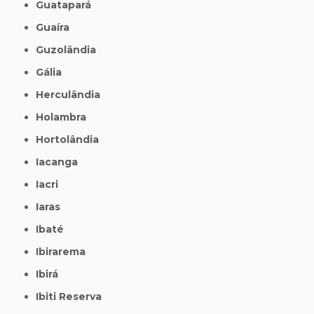
Guatapará
Guaíra
Guzolândia
Gália
Herculândia
Holambra
Hortolândia
Iacanga
Iacri
Iaras
Ibaté
Ibirarema
Ibirá
Ibiti Reserva