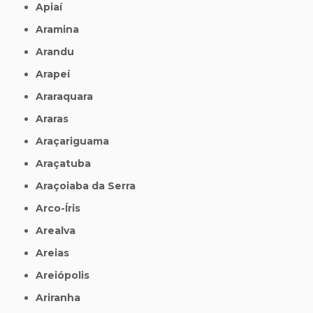
Apiaí
Aramina
Arandu
Arapeí
Araraquara
Araras
Araçariguama
Araçatuba
Araçoiaba da Serra
Arco-Íris
Arealva
Areias
Areiópolis
Ariranha