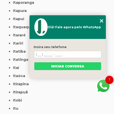
Itaporanga
Itapura
Itapuí
Itaquaquecetuba
Olá! Fale agora pelo WhatsApp
Itararé
Itariri
Insira seu telefone
Itatiba
Itatinga
INICIAR CONVERSA
Itaí
Itaóca
1
Itirapina
Itirapuã
Itobi
Itu