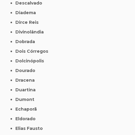
Descalvado
Diadema
Dirce Reis
Divinolândia
Dobrada
Dois Córregos
Dolcinópolis
Dourado
Dracena
Duartina
Dumont
Echaporã
Eldorado
Elias Fausto