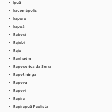
Ipuã
Iracemápolis
Irapuru
Irapuã
Itaberá
Itajobi
Itaju
Itanhaém
Itapecerica da Serra
Itapetininga
Itapeva
Itapevi
Itapira
Itapirapuã Paulista