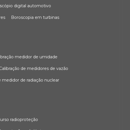
oscópio digital automotivo
res
boroscopia em turbinas
alibração medidor de umidade
calibração de medidores de vazão
de medidor de radiação nuclear
curso radioproteção