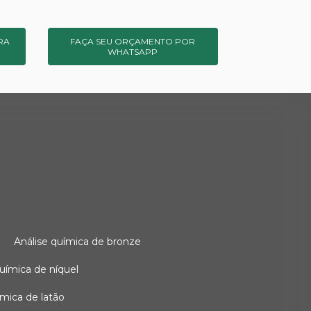
RA
FAÇA SEU ORÇAMENTO POR
WHATSAPP
o
análise química de bronze
 química de níquel
uímica de latão