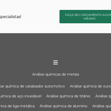
FAÇA SEU ORÇAMENTO AGO
ecialistas!
MESMO
análise químicas de metais
lise química de catalisador automotivo
análise química de our
química de aço inoxidável
análise química de titânio
análise
ímica de liga metálica
análise química de aluminio
análise q