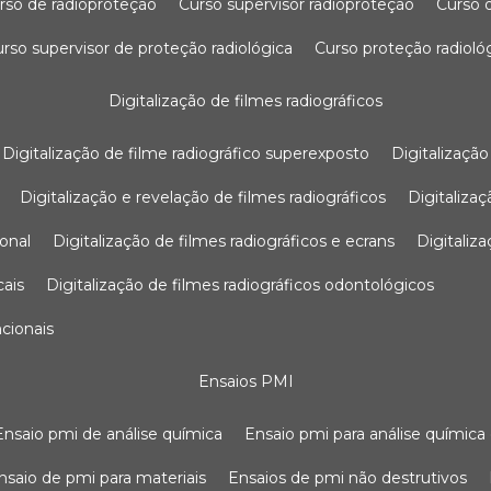
urso de radioproteção
curso supervisor radioproteção
curso
curso supervisor de proteção radiológica
curso proteção radioló
digitalização de filmes radiográficos
digitalização de filme radiográfico superexposto
digitalizaçã
digitalização e revelação de filmes radiográficos
digitaliz
ional
digitalização de filmes radiográficos e ecrans
digitali
cais
digitalização de filmes radiográficos odontológicos
ncionais
ensaios PMI
ensaio pmi de análise química
ensaio pmi para análise química
ensaio de pmi para materiais
ensaios de pmi não destrutivos