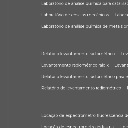
laboratório de análise química para catali
laboratório de ensaios mecânicos
labor
laboratório de análise química de metais p
relatório levantamento radiométrico
le
levantamento radiométrico raio x
levan
relatório levantamento radiométrico para
relatório de levantamento radiométrico
locação de espectrômetro fluorescência de
locação de espectrometro industrial
lo