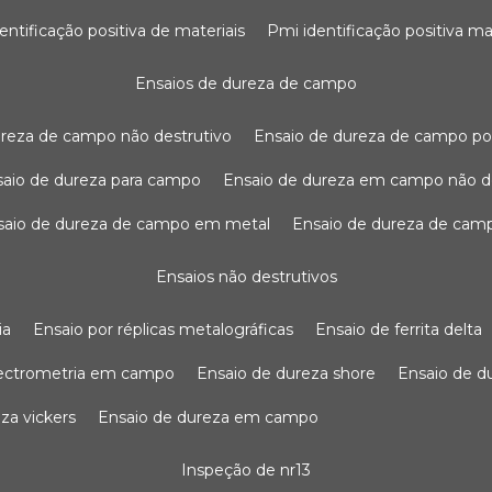
dentificação positiva de materiais
pmi identificação positiva ma
ensaios de dureza de campo
dureza de campo não destrutivo
ensaio de dureza de campo po
nsaio de dureza para campo
ensaio de dureza em campo não d
nsaio de dureza de campo em metal
ensaio de dureza de cam
ensaios não destrutivos
ia
ensaio por réplicas metalográficas
ensaio de ferrita delta
pectrometria em campo
ensaio de dureza shore
ensaio de 
eza vickers
ensaio de dureza em campo
inspeção de nr13