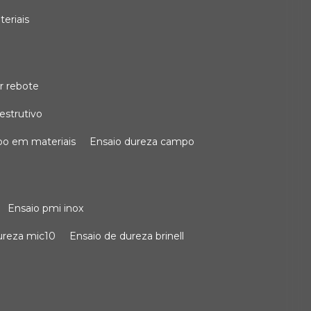
teriais
r rebote
estrutivo
po em materiais
ensaio dureza campo
ensaio pmi inox
dureza mic10
ensaio de dureza brinell