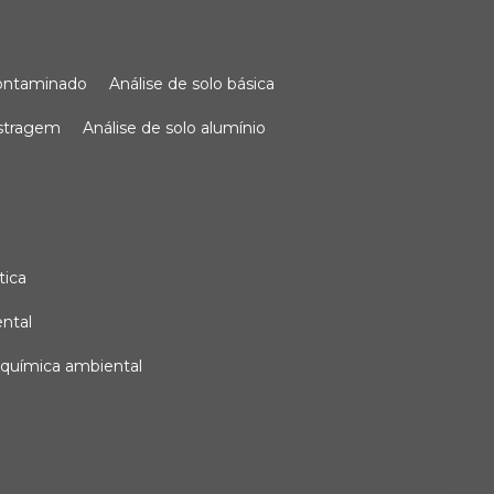
 contaminado
análise de solo básica
ostragem
análise de solo alumínio
tica
ental
e química ambiental