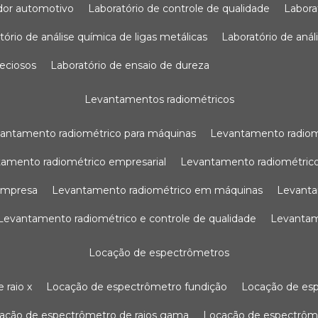
sador automotivo
laboratório de controle de qualidade
labor
atório de análise química de ligas metálicas
laboratório de aná
reciosos
laboratório de ensaio de dureza
levantamentos radiométricos
vantamento radiométrico para máquinas
levantamento radio
tamento radiométrico empresarial
levantamento radiométrico
 empresa
levantamento radiométrico em máquinas
levant
levantamento radiométrico e controle de qualidade
levanta
locação de espectrômetros
 raio x
locação de espectrômetro fundição
locação de es
cação de espectrômetro de raios gama
locação de espectrôm