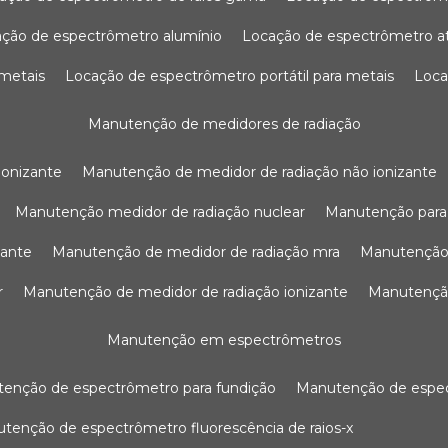
ação de espectrômetro alumínio
locação de espectrômetro 
 metais
locação de espectrômetro portátil para metais
loc
manutenção de medidores de radiação
ionizante
manutenção de medidor de radiação não ionizante
manutenção medidor de radiação nuclear
manutenção para
zante
manutenção de medidor de radiação mra
manutenção
r
manutenção de medidor de radiação ionizante
manutenç
manutenção em espectrômetros
utenção de espectrômetro para fundição
manutenção de esp
nutenção de espectrômetro fluorescência de raios-x