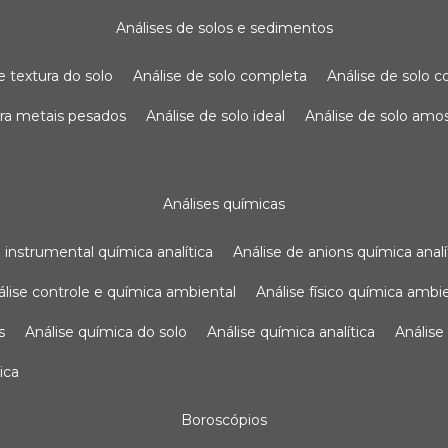
análises de solos e sedimentos
de textura do solo
análise de solo completa
análise de solo
para metais pesados
análise de solo ideal
análise de solo am
análises químicas
se instrumental química analítica
análise de anions química analí
nálise controle e química ambiental
análise físico química ambi
s
análise química do solo
análise química analítica
anális
ica
boroscópios