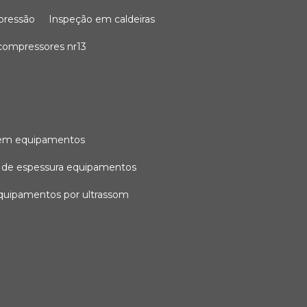
 pressão
inspeção em caldeiras
compressores nr13
l em equipamentos
o de espessura equipamentos
equipamentos por ultrassom