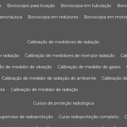
o
boroscópio para locação
boroscopia em tubulação
bor
 aeronáutica
boroscopia em redutores
boroscopia em moto
calibração de medidores de radiação
r radiação
calibração de medidores de nível por radiação
c
ação de medidor de vibração
calibração de medidor de gases
calibração de medidor de radiação do ambiente
calibração 
nte
calibração de medidor de radiação
cursos de proteção radiológica
 supervisor de radioproteção
curso radioproteção completo