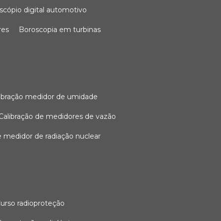
oscópio digital automotivo
res
boroscopia em turbinas
alibração medidor de umidade
calibração de medidores de vazão
de medidor de radiação nuclear
curso radioproteção