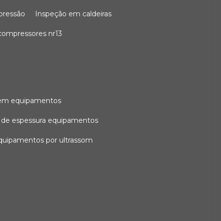
 pressão
inspeção em caldeiras
compressores nr13
l em equipamentos
o de espessura equipamentos
equipamentos por ultrassom