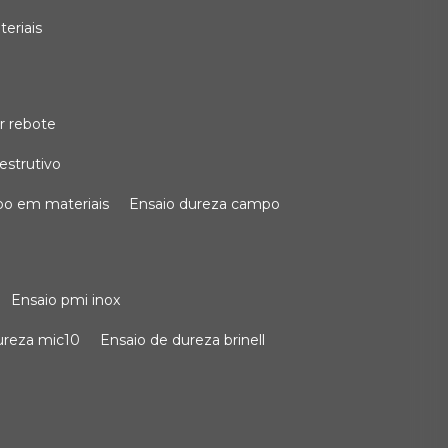
teriais
r rebote
estrutivo
po em materiais
ensaio dureza campo
ensaio pmi inox
dureza mic10
ensaio de dureza brinell