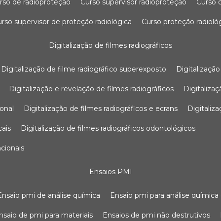
urso de radioproteção
curso supervisor radioproteção
curso
curso supervisor de proteção radiológica
curso proteção radioló
digitalização de filmes radiográficos
digitalização de filme radiográfico superexposto
digitalizaçã
digitalização e revelação de filmes radiográficos
digitaliz
ional
digitalização de filmes radiográficos e ecrans
digitali
cais
digitalização de filmes radiográficos odontológicos
ncionais
ensaios PMI
ensaio pmi de análise química
ensaio pmi para análise química
ensaio de pmi para materiais
ensaios de pmi não destrutivos