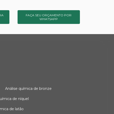
RA
FAÇA SEU ORÇAMENTO POR
WHATSAPP
o
análise química de bronze
 química de níquel
uímica de latão