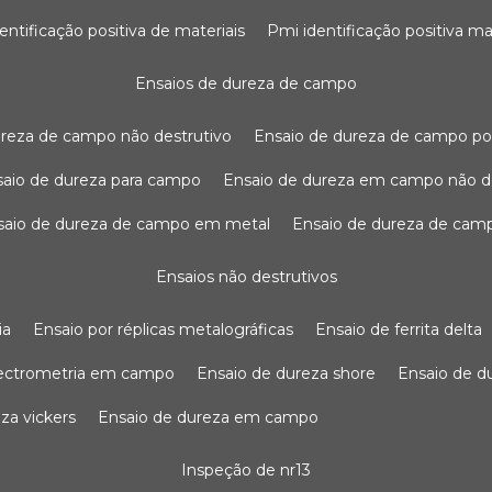
dentificação positiva de materiais
pmi identificação positiva ma
ensaios de dureza de campo
dureza de campo não destrutivo
ensaio de dureza de campo po
nsaio de dureza para campo
ensaio de dureza em campo não d
nsaio de dureza de campo em metal
ensaio de dureza de cam
ensaios não destrutivos
ia
ensaio por réplicas metalográficas
ensaio de ferrita delta
pectrometria em campo
ensaio de dureza shore
ensaio de 
eza vickers
ensaio de dureza em campo
inspeção de nr13