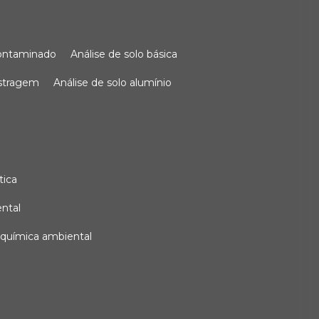
 contaminado
análise de solo básica
ostragem
análise de solo alumínio
tica
ental
e química ambiental