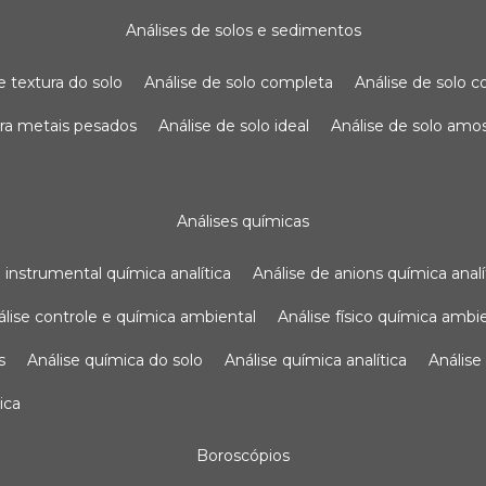
análises de solos e sedimentos
de textura do solo
análise de solo completa
análise de solo
para metais pesados
análise de solo ideal
análise de solo am
análises químicas
se instrumental química analítica
análise de anions química analí
nálise controle e química ambiental
análise físico química ambi
s
análise química do solo
análise química analítica
anális
ica
boroscópios