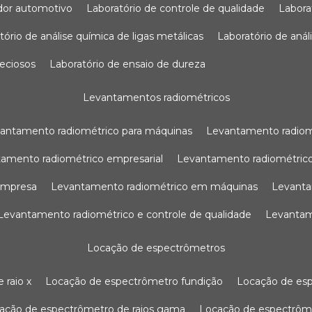
sador automotivo
laboratório de controle de qualidade
labor
atório de análise química de ligas metálicas
laboratório de aná
reciosos
laboratório de ensaio de dureza
levantamentos radiométricos
vantamento radiométrico para máquinas
levantamento radio
tamento radiométrico empresarial
levantamento radiométrico
 empresa
levantamento radiométrico em máquinas
levant
levantamento radiométrico e controle de qualidade
levanta
locação de espectrômetros
 raio x
locação de espectrômetro fundição
locação de es
cação de espectrômetro de raios gama
locação de espectrôm