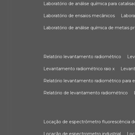
laboratório de análise química para catali
laboratório de ensaios mecânicos
labor
laboratório de análise química de metais p
relatório levantamento radiométrico
le
levantamento radiométrico raio x
levan
relatório levantamento radiométrico para
relatório de levantamento radiométrico
locação de espectrômetro fluorescência de
locação de espectrometro industrial
lo