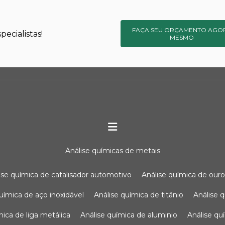
FAÇA SEU ORÇAMENTO AGO
ecialistas!
MESMO
análise químicas de metais
lise química de catalisador automotivo
análise química de our
química de aço inoxidável
análise química de titânio
análise
ímica de liga metálica
análise química de aluminio
análise q