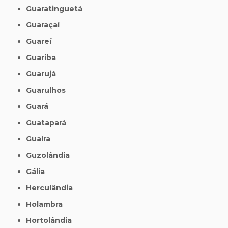
Guaratinguetá
Guaraçaí
Guareí
Guariba
Guarujá
Guarulhos
Guará
Guatapará
Guaíra
Guzolândia
Gália
Herculândia
Holambra
Hortolândia