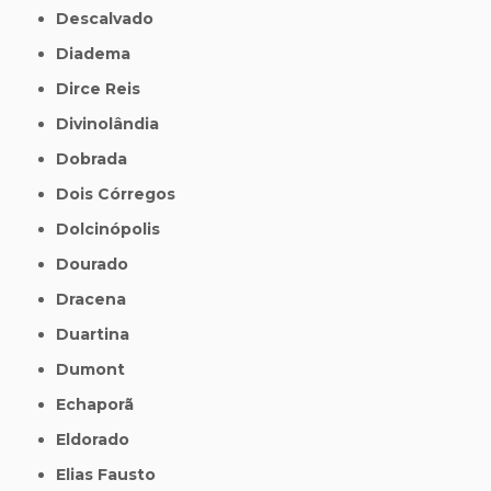
Descalvado
Diadema
Dirce Reis
Divinolândia
Dobrada
Dois Córregos
Dolcinópolis
Dourado
Dracena
Duartina
Dumont
Echaporã
Eldorado
Elias Fausto