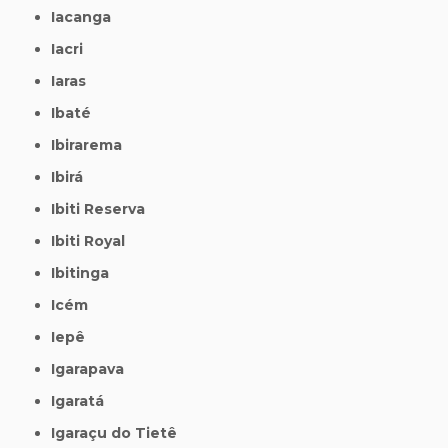
Iacanga
Iacri
Iaras
Ibaté
Ibirarema
Ibirá
Ibiti Reserva
Ibiti Royal
Ibitinga
Icém
Iepê
Igarapava
Igaratá
Igaraçu do Tietê