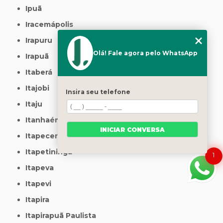
Ipuã
Iracemápolis
Irapuru
Olá! Fale agora pelo WhatsApp
Irapuã
Itaberá
Itajobi
Insira seu telefone
Itaju
Itanhaém
INICIAR CONVERSA
Itapecerica da Serra
Itapetininga
1
Itapeva
Itapevi
Itapira
Itapirapuã Paulista