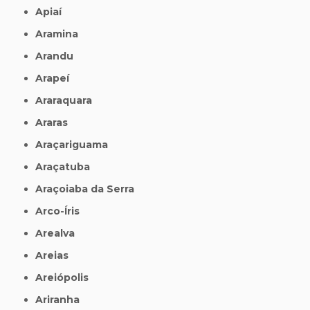
Apiaí
Aramina
Arandu
Arapeí
Araraquara
Araras
Araçariguama
Araçatuba
Araçoiaba da Serra
Arco-Íris
Arealva
Areias
Areiópolis
Ariranha