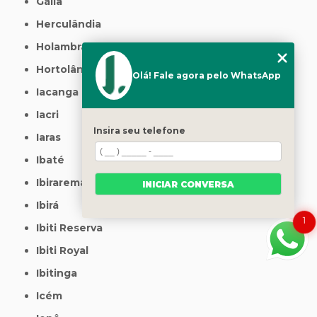
Gália
Herculândia
Holambra
Hortolândia
Olá! Fale agora pelo WhatsApp
Iacanga
Iacri
Insira seu telefone
Iaras
Ibaté
Ibirarema
INICIAR CONVERSA
Ibirá
1
Ibiti Reserva
Ibiti Royal
Ibitinga
Icém