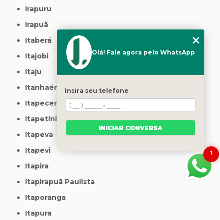
Irapuru
Irapuã
Itaberá
Olá! Fale agora pelo WhatsApp
Itajobi
Itaju
Itanhaém
Insira seu telefone
Itapecerica da Serra
Itapetininga
INICIAR CONVERSA
Itapeva
Itapevi
1
Itapira
Itapirapuã Paulista
Itaporanga
Itapura