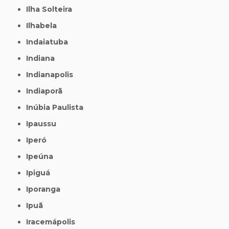
Ilha Solteira
Ilhabela
Indaiatuba
Indiana
Indianapolis
Indiaporã
Inúbia Paulista
Ipaussu
Iperó
Ipeúna
Ipiguá
Iporanga
Ipuã
Iracemápolis