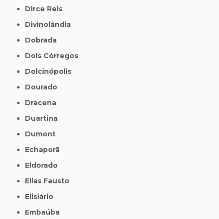
Dirce Reis
Divinolândia
Dobrada
Dois Córregos
Dolcinópolis
Dourado
Dracena
Duartina
Dumont
Echaporã
Eldorado
Elias Fausto
Elisiário
Embaúba