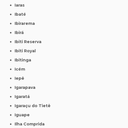
Iaras
Ibaté
Ibirarema
Ibirá
Ibiti Reserva
Ibiti Royal
Ibitinga
Icém
Iepê
Igarapava
Igaratá
Igaraçu do Tietê
Iguape
Ilha Comprida