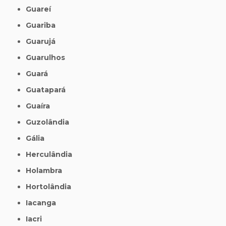
Guareí
Guariba
Guarujá
Guarulhos
Guará
Guatapará
Guaíra
Guzolândia
Gália
Herculândia
Holambra
Hortolândia
Iacanga
Iacri