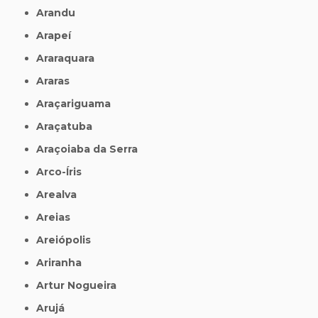
Arandu
Arapeí
Araraquara
Araras
Araçariguama
Araçatuba
Araçoiaba da Serra
Arco-Íris
Arealva
Areias
Areiópolis
Ariranha
Artur Nogueira
Arujá