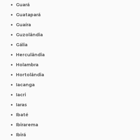
Guará
Guatapará
Guaíra
Guzolândia
Gália
Herculândia
Holambra
Hortolândia
Iacanga
Iacri
Iaras
Ibaté
Ibirarema
Ibirá