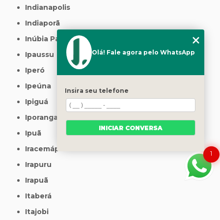
Indianapolis
Indiaporã
Inúbia Paulista
Olá! Fale agora pelo WhatsApp
Ipaussu
Iperó
Ipeúna
Insira seu telefone
Ipiguá
Iporanga
INICIAR CONVERSA
Ipuã
Iracemápolis
1
Irapuru
Irapuã
Itaberá
Itajobi