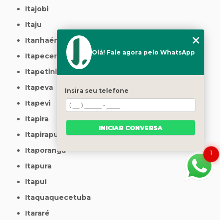
Itajobi
Itaju
Itanhaém
Olá! Fale agora pelo WhatsApp
Itapecerica da Serra
Itapetininga
Itapeva
Insira seu telefone
Itapevi
Itapira
INICIAR CONVERSA
Itapirapuã Paulista
Itaporanga
1
Itapura
Itapuí
Itaquaquecetuba
Itararé