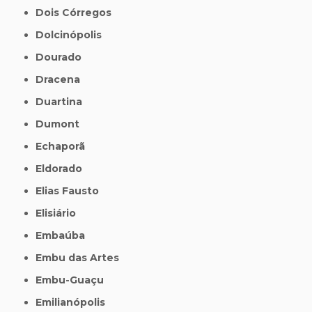
Dois Córregos
Dolcinópolis
Dourado
Dracena
Duartina
Dumont
Echaporã
Eldorado
Elias Fausto
Elisiário
Embaúba
Embu das Artes
Embu-Guaçu
Emilianópolis