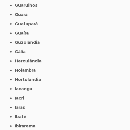
Guarulhos
Guará
Guatapará
Guaíra
Guzolândia
Gália
Herculândia
Holambra
Hortolândia
Iacanga
Iacri
Iaras
Ibaté
Ibirarema