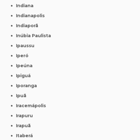
Indiana
Indianapolis
Indiaporã
Inúbia Paulista
Ipaussu
Iperó
Ipeúna
Ipiguá
Iporanga
Ipuã
Iracemápolis
Irapuru
Irapuã
Itaberá