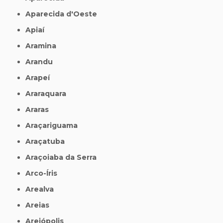
Aparecida d'Oeste
Apiaí
Aramina
Arandu
Arapeí
Araraquara
Araras
Araçariguama
Araçatuba
Araçoiaba da Serra
Arco-Íris
Arealva
Areias
Areiópolis