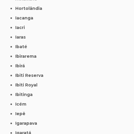
Hortolândia
Iacanga
Iacri
Iaras
Ibaté
Ibirarema
Ibirá
Ibiti Reserva
Ibiti Royal
Ibitinga
Icém
Iepê
Igarapava
Igaratá