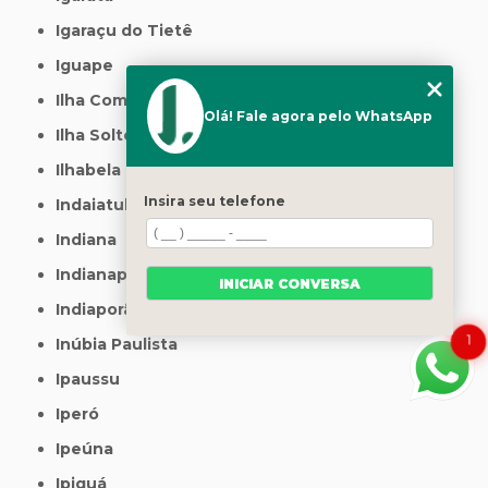
Igaraçu do Tietê
Iguape
Ilha Comprida
Olá! Fale agora pelo WhatsApp
Ilha Solteira
Ilhabela
Insira seu telefone
Indaiatuba
Indiana
Indianapolis
INICIAR CONVERSA
Indiaporã
1
Inúbia Paulista
Ipaussu
Iperó
Ipeúna
Ipiguá