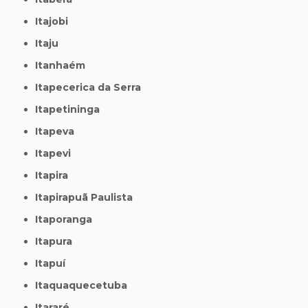
Itajobi
Itaju
Itanhaém
Itapecerica da Serra
Itapetininga
Itapeva
Itapevi
Itapira
Itapirapuã Paulista
Itaporanga
Itapura
Itapuí
Itaquaquecetuba
Itararé