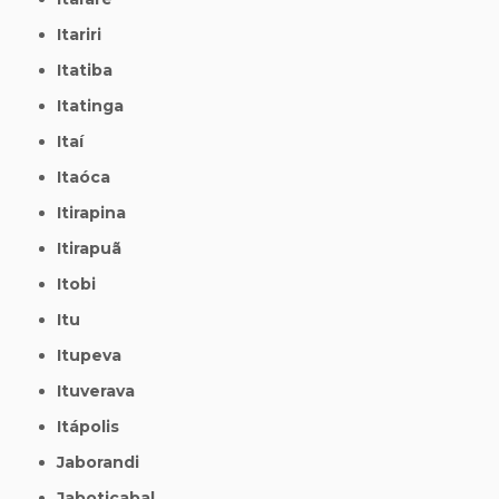
Itariri
Itatiba
Itatinga
Itaí
Itaóca
Itirapina
Itirapuã
Itobi
Itu
Itupeva
Ituverava
Itápolis
Jaborandi
Jaboticabal