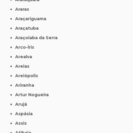
Araras
Araçariguama
Araçatuba
Araçoiaba da Serra
Arco-Íris
Arealva
Areias
Areiópolis
Ariranha
Artur Nogueira
Arujá
Aspásia
Assis
Atibaia