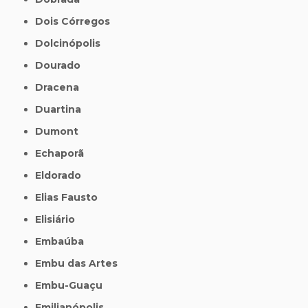
Dois Córregos
Dolcinópolis
Dourado
Dracena
Duartina
Dumont
Echaporã
Eldorado
Elias Fausto
Elisiário
Embaúba
Embu das Artes
Embu-Guaçu
Emilianópolis