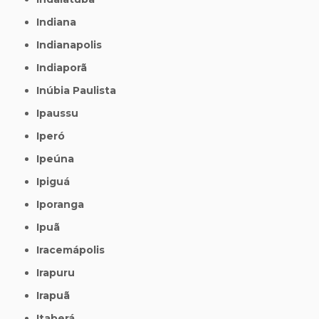
Indiana
Indianapolis
Indiaporã
Inúbia Paulista
Ipaussu
Iperó
Ipeúna
Ipiguá
Iporanga
Ipuã
Iracemápolis
Irapuru
Irapuã
Itaberá