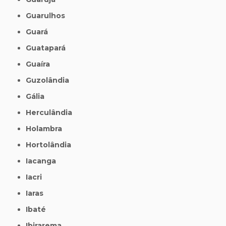
Guarulhos
Guará
Guatapará
Guaíra
Guzolândia
Gália
Herculândia
Holambra
Hortolândia
Iacanga
Iacri
Iaras
Ibaté
Ibirarema