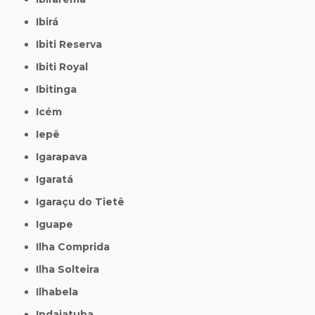
Ibirá
Ibiti Reserva
Ibiti Royal
Ibitinga
Icém
Iepê
Igarapava
Igaratá
Igaraçu do Tietê
Iguape
Ilha Comprida
Ilha Solteira
Ilhabela
Indaiatuba