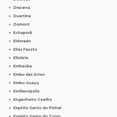
Dracena
Duartina
Dumont
Echaporã
Eldorado
Elias Fausto
Elisiário
Embaúba
Embu das Artes
Embu-Guaçu
Emilianópolis
Engenheiro Coelho
Espírito Santo do Pinhal
Espírito Santo do Turvo