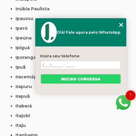
Inúbia Paulista
Ipaussu
Iperó
Olá! Fale agora pelo WhatsApp
Ipeúna
Ipiguá
Insira seu telefone
Iporanga
Ipuã
Iracemápolis
INICIAR CONVERSA
Irapuru
1
Irapuã
Itaberá
Itajobi
Itaju
Itanhaém