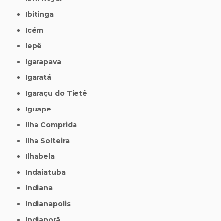
Ibitinga
Icém
Iepê
Igarapava
Igaratá
Igaraçu do Tietê
Iguape
Ilha Comprida
Ilha Solteira
Ilhabela
Indaiatuba
Indiana
Indianapolis
Indiaporã