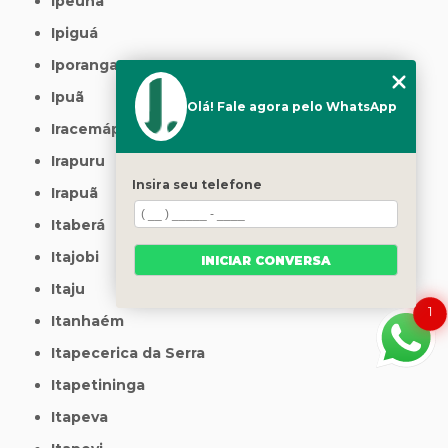
Ipeúna
Ipiguá
Iporanga
Ipuã
Olá! Fale agora pelo WhatsApp
Iracemápolis
Irapuru
Insira seu telefone
Irapuã
Itaberá
Itajobi
INICIAR CONVERSA
Itaju
1
Itanhaém
Itapecerica da Serra
Itapetininga
Itapeva