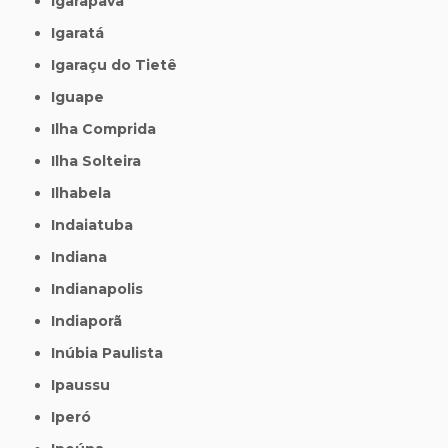
Igarapava
Igaratá
Igaraçu do Tietê
Iguape
Ilha Comprida
Ilha Solteira
Ilhabela
Indaiatuba
Indiana
Indianapolis
Indiaporã
Inúbia Paulista
Ipaussu
Iperó