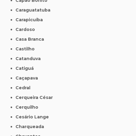
Capão Bonito
Caraguatatuba
Carapicuíba
Cardoso
Casa Branca
Castilho
Catanduva
Catiguá
Caçapava
Cedral
Cerqueira César
Cerquilho
Cesário Lange
Charqueada