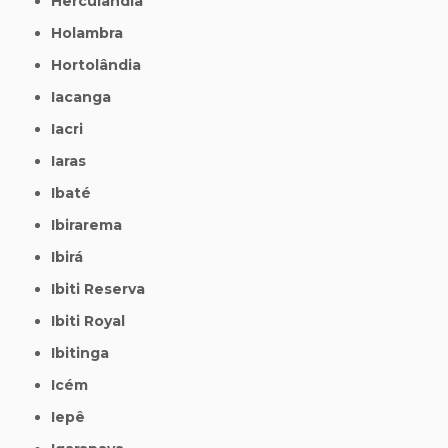
Herculândia
Holambra
Hortolândia
Iacanga
Iacri
Iaras
Ibaté
Ibirarema
Ibirá
Ibiti Reserva
Ibiti Royal
Ibitinga
Icém
Iepê