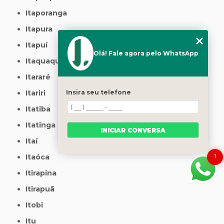
Itaporanga
Itapura
Itapuí
Olá! Fale agora pelo WhatsApp
Itaquaquecetuba
Itararé
Itariri
Insira seu telefone
Itatiba
Itatinga
INICIAR CONVERSA
Itaí
1
Itaóca
Itirapina
Itirapuã
Itobi
Itu