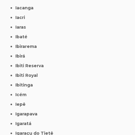
Iacanga
Iacri
Iaras
Ibaté
Ibirarema
Ibirá
Ibiti Reserva
Ibiti Royal
Ibitinga
Icém
Iepê
Igarapava
Igaratá
Igaraçu do Tietê