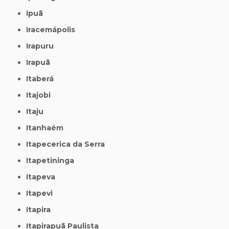
Ipuã
Iracemápolis
Irapuru
Irapuã
Itaberá
Itajobi
Itaju
Itanhaém
Itapecerica da Serra
Itapetininga
Itapeva
Itapevi
Itapira
Itapirapuã Paulista