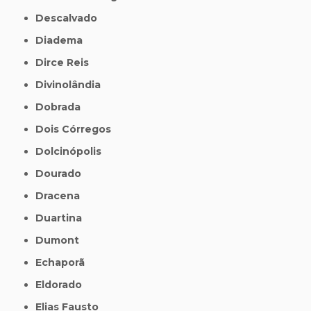
Descalvado
Diadema
Dirce Reis
Divinolândia
Dobrada
Dois Córregos
Dolcinópolis
Dourado
Dracena
Duartina
Dumont
Echaporã
Eldorado
Elias Fausto