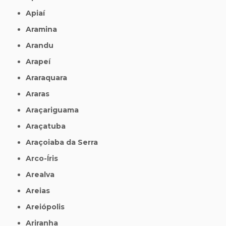
Apiaí
Aramina
Arandu
Arapeí
Araraquara
Araras
Araçariguama
Araçatuba
Araçoiaba da Serra
Arco-Íris
Arealva
Areias
Areiópolis
Ariranha