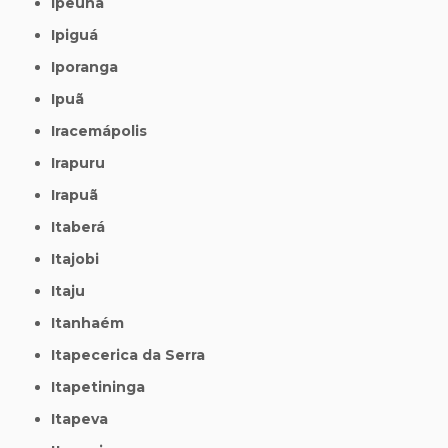
Ipeúna
Ipiguá
Iporanga
Ipuã
Iracemápolis
Irapuru
Irapuã
Itaberá
Itajobi
Itaju
Itanhaém
Itapecerica da Serra
Itapetininga
Itapeva