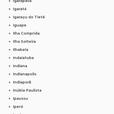
Igarapava
Igaratá
Igaraçu do Tietê
Iguape
Ilha Comprida
Ilha Solteira
Ilhabela
Indaiatuba
Indiana
Indianapolis
Indiaporã
Inúbia Paulista
Ipaussu
Iperó