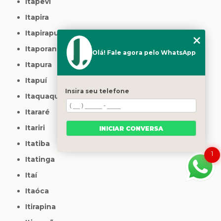
Itapevi
Itapira
Itapirapuã Paulista
Itaporanga
Olá! Fale agora pelo WhatsApp
Itapura
Itapuí
Insira seu telefone
Itaquaquecetuba
Itararé
Itariri
INICIAR CONVERSA
Itatiba
1
Itatinga
Itaí
Itaóca
Itirapina