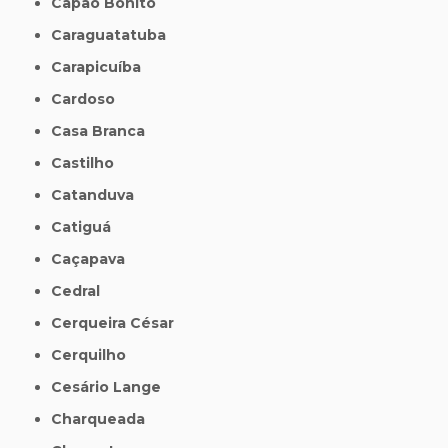
Capão Bonito
Caraguatatuba
Carapicuíba
Cardoso
Casa Branca
Castilho
Catanduva
Catiguá
Caçapava
Cedral
Cerqueira César
Cerquilho
Cesário Lange
Charqueada