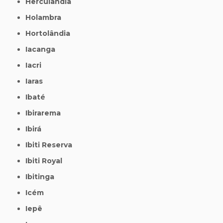
Herculândia
Holambra
Hortolândia
Iacanga
Iacri
Iaras
Ibaté
Ibirarema
Ibirá
Ibiti Reserva
Ibiti Royal
Ibitinga
Icém
Iepê