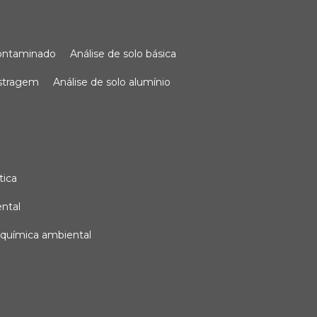
 contaminado
análise de solo básica
ostragem
análise de solo alumínio
tica
ental
e química ambiental