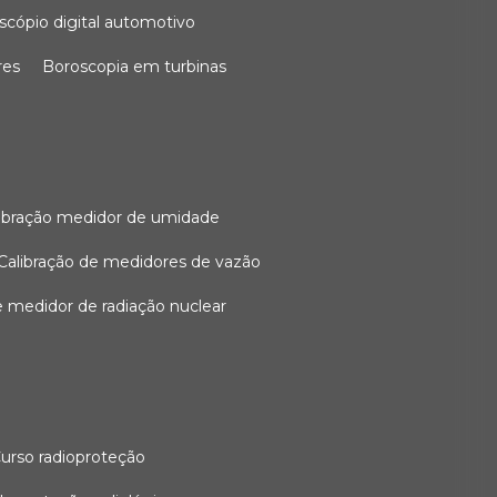
oscópio digital automotivo
res
boroscopia em turbinas
alibração medidor de umidade
calibração de medidores de vazão
de medidor de radiação nuclear
curso radioproteção