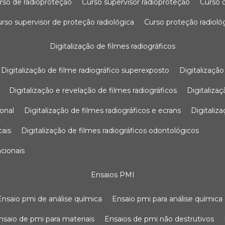
urso de radioproteção
curso supervisor radioproteção
curso
curso supervisor de proteção radiológica
curso proteção radioló
digitalização de filmes radiográficos
digitalização de filme radiográfico superexposto
digitalizaçã
digitalização e revelação de filmes radiográficos
digitaliz
ional
digitalização de filmes radiográficos e ecrans
digitali
cais
digitalização de filmes radiográficos odontológicos
ncionais
ensaios PMI
ensaio pmi de análise química
ensaio pmi para análise química
ensaio de pmi para materiais
ensaios de pmi não destrutivos