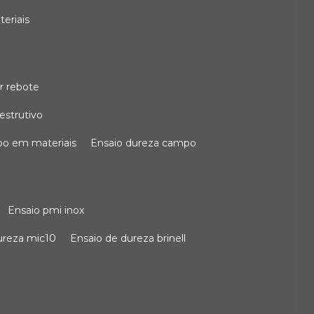
teriais
r rebote
estrutivo
po em materiais
ensaio dureza campo
ensaio pmi inox
dureza mic10
ensaio de dureza brinell