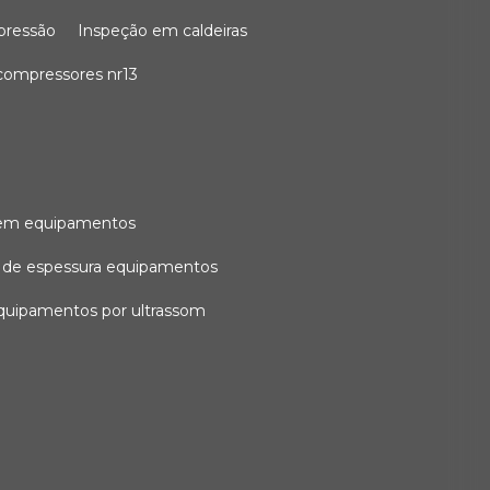
 pressão
inspeção em caldeiras
compressores nr13
l em equipamentos
o de espessura equipamentos
equipamentos por ultrassom