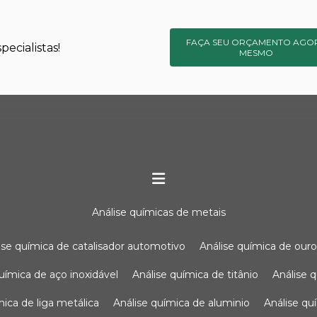
FAÇA SEU ORÇAMENTO AGO
ecialistas!
MESMO
análise químicas de metais
lise química de catalisador automotivo
análise química de our
química de aço inoxidável
análise química de titânio
análise
ímica de liga metálica
análise química de aluminio
análise q