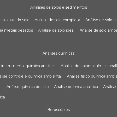
análises de solos e sedimentos
de textura do solo
análise de solo completa
análise de solo
para metais pesados
análise de solo ideal
análise de solo am
análises químicas
se instrumental química analítica
análise de anions química analí
nálise controle e química ambiental
análise físico química ambi
s
análise química do solo
análise química analítica
anális
ica
boroscópios