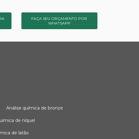
RA
FAÇA SEU ORÇAMENTO POR
WHATSAPP
o
análise química de bronze
 química de níquel
uímica de latão