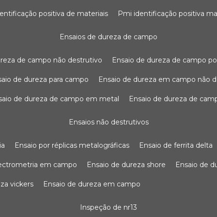
dentificação positiva de materiais
pmi identificação positiva ma
ensaios de dureza de campo
dureza de campo não destrutivo
ensaio de dureza de campo po
nsaio de dureza para campo
ensaio de dureza em campo não d
nsaio de dureza de campo em metal
ensaio de dureza de cam
ensaios não destrutivos
ia
ensaio por réplicas metalográficas
ensaio de ferrita delta
pectrometria em campo
ensaio de dureza shore
ensaio de 
eza vickers
ensaio de dureza em campo
inspeção de nr13