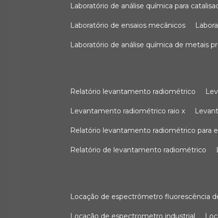
laboratório de análise química para catali
laboratório de ensaios mecânicos
labor
laboratório de análise química de metais p
relatório levantamento radiométrico
le
levantamento radiométrico raio x
levan
relatório levantamento radiométrico para
relatório de levantamento radiométrico
locação de espectrômetro fluorescência de
locação de espectrometro industrial
lo