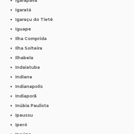
Igarapava
Igaratá
Igaraçu do Tietê
Iguape
Ilha Comprida
Ilha Solteira
Ilhabela
Indaiatuba
Indiana
Indianapolis
Indiaporã
Inúbia Paulista
Ipaussu
Iperó