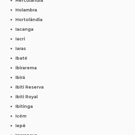
Herculândia
Holambra
Hortolândia
Iacanga
Iacri
Iaras
Ibaté
Ibirarema
Ibirá
Ibiti Reserva
Ibiti Royal
Ibitinga
Icém
Iepê