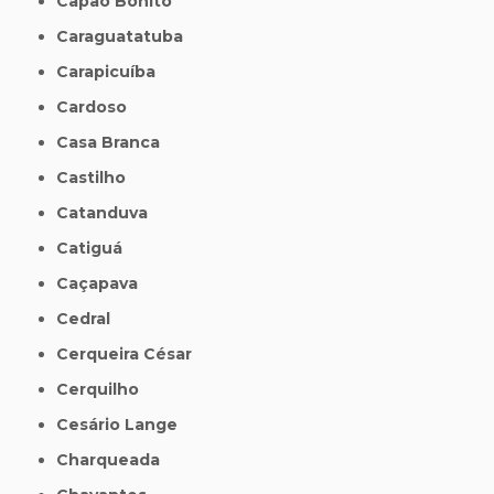
Capão Bonito
Caraguatatuba
Carapicuíba
Cardoso
Casa Branca
Castilho
Catanduva
Catiguá
Caçapava
Cedral
Cerqueira César
Cerquilho
Cesário Lange
Charqueada