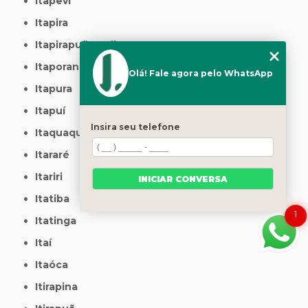
Itapevi
Itapira
Itapirapuã Paulista
Itaporanga
Olá! Fale agora pelo WhatsApp
Itapura
Itapuí
Insira seu telefone
Itaquaquecetuba
Itararé
Itariri
INICIAR CONVERSA
Itatiba
1
Itatinga
Itaí
Itaóca
Itirapina