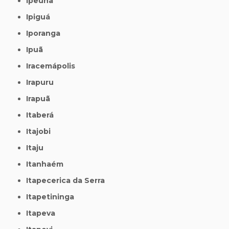
Ipeúna
Ipiguá
Iporanga
Ipuã
Iracemápolis
Irapuru
Irapuã
Itaberá
Itajobi
Itaju
Itanhaém
Itapecerica da Serra
Itapetininga
Itapeva