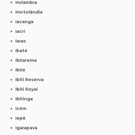
Holambra
Hortolândia
Iacanga
Iacri
Iaras
Ibaté
Ibirarema
Ibirá
Ibiti Reserva
Ibiti Royal
Ibitinga
Icém
Iepê
Igarapava