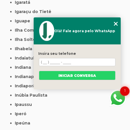
Igaratá
Igaraçu do Tietê
Iguape
Ilha Comprida
Olá! Fale agora pelo WhatsApp
Ilha Solteira
Ilhabela
Insira seu telefone
Indaiatuba
Indiana
INICIAR CONVERSA
Indianapolis
Indiaporã
1
Inúbia Paulista
Ipaussu
Iperó
Ipeúna