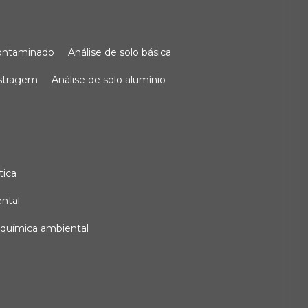
 contaminado
análise de solo básica
ostragem
análise de solo alumínio
tica
ental
e química ambiental