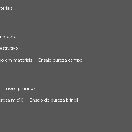
teriais
r rebote
estrutivo
po em materiais
ensaio dureza campo
ensaio pmi inox
dureza mic10
ensaio de dureza brinell