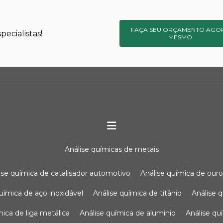
FAÇA SEU ORÇAMENTO AGO
ecialistas!
MESMO
análise químicas de metais
lise química de catalisador automotivo
análise química de our
química de aço inoxidável
análise química de titânio
análise
ímica de liga metálica
análise química de aluminio
análise q