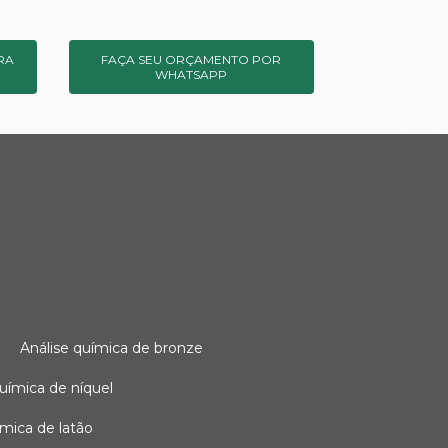
RA
FAÇA SEU ORÇAMENTO POR
WHATSAPP
o
análise química de bronze
 química de níquel
uímica de latão