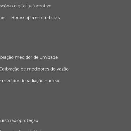
oscópio digital automotivo
res
boroscopia em turbinas
alibração medidor de umidade
calibração de medidores de vazão
de medidor de radiação nuclear
curso radioproteção