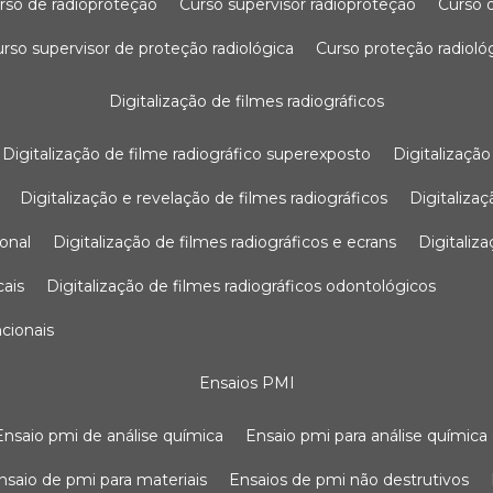
urso de radioproteção
curso supervisor radioproteção
curso
curso supervisor de proteção radiológica
curso proteção radioló
digitalização de filmes radiográficos
digitalização de filme radiográfico superexposto
digitalizaçã
digitalização e revelação de filmes radiográficos
digitaliz
ional
digitalização de filmes radiográficos e ecrans
digitali
cais
digitalização de filmes radiográficos odontológicos
ncionais
ensaios PMI
ensaio pmi de análise química
ensaio pmi para análise química
ensaio de pmi para materiais
ensaios de pmi não destrutivos