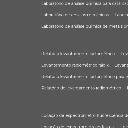
laboratório de análise química para catali
laboratório de ensaios mecânicos
labor
laboratório de análise química de metais p
relatório levantamento radiométrico
le
levantamento radiométrico raio x
levan
relatório levantamento radiométrico para
relatório de levantamento radiométrico
locação de espectrômetro fluorescência de
locação de espectrometro industrial
lo