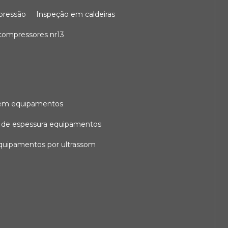
 pressão
inspeção em caldeiras
compressores nr13
l em equipamentos
o de espessura equipamentos
equipamentos por ultrassom