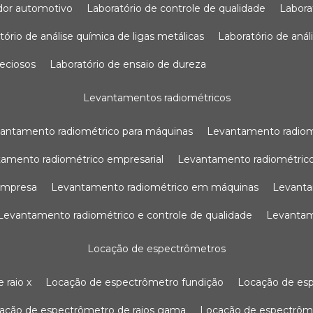
sador automotivo
laboratório de controle de qualidade
labor
atório de análise química de ligas metálicas
laboratório de aná
reciosos
laboratório de ensaio de dureza
levantamentos radiométricos
vantamento radiométrico para máquinas
levantamento radio
tamento radiométrico empresarial
levantamento radiométrico
 empresa
levantamento radiométrico em máquinas
levant
levantamento radiométrico e controle de qualidade
levanta
locação de espectrômetros
 raio x
locação de espectrômetro fundição
locação de es
cação de espectrômetro de raios gama
locação de espectrôm