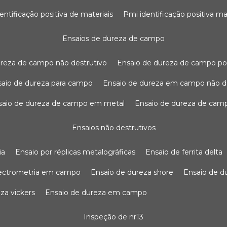
dentificação positiva de materiais
pmi identificação positiva ma
ensaios de dureza de campo
dureza de campo não destrutivo
ensaio de dureza de campo po
nsaio de dureza para campo
ensaio de dureza em campo não d
nsaio de dureza de campo em metal
ensaio de dureza de cam
ensaios não destrutivos
ia
ensaio por réplicas metalográficas
ensaio de ferrita delta
pectrometria em campo
ensaio de dureza shore
ensaio de 
eza vickers
ensaio de dureza em campo
inspeção de nr13