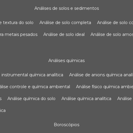
análises de solos e sedimentos
de textura do solo
análise de solo completa
análise de solo
para metais pesados
análise de solo ideal
análise de solo am
análises químicas
se instrumental química analítica
análise de anions química analí
nálise controle e química ambiental
análise físico química ambi
s
análise química do solo
análise química analítica
anális
ica
boroscópios