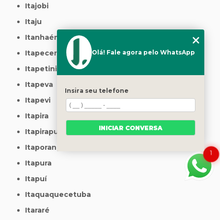
Itajobi
Itaju
Itanhaém
Itapecerica da Serra
Olá! Fale agora pelo WhatsApp
Itapetininga
Itapeva
Insira seu telefone
Itapevi
Itapira
INICIAR CONVERSA
Itapirapuã Paulista
Itaporanga
1
Itapura
Itapuí
Itaquaquecetuba
Itararé