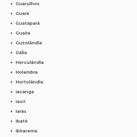
Guarulhos
Guará
Guatapará
Guaíra
Guzolândia
Gália
Herculândia
Holambra
Hortolândia
Iacanga
Iacri
Iaras
Ibaté
Ibirarema