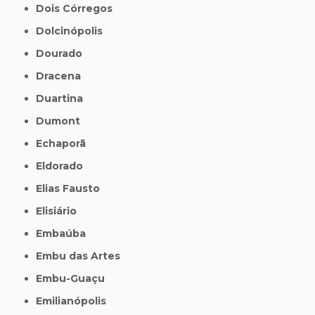
Dois Córregos
Dolcinópolis
Dourado
Dracena
Duartina
Dumont
Echaporã
Eldorado
Elias Fausto
Elisiário
Embaúba
Embu das Artes
Embu-Guaçu
Emilianópolis