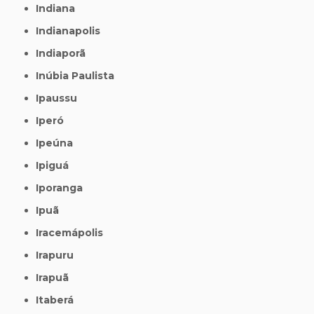
Indiana
Indianapolis
Indiaporã
Inúbia Paulista
Ipaussu
Iperó
Ipeúna
Ipiguá
Iporanga
Ipuã
Iracemápolis
Irapuru
Irapuã
Itaberá