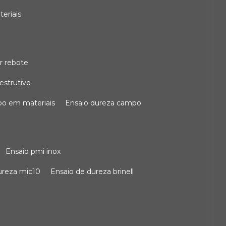
teriais
r rebote
estrutivo
po em materiais
ensaio dureza campo
ensaio pmi inox
dureza mic10
ensaio de dureza brinell