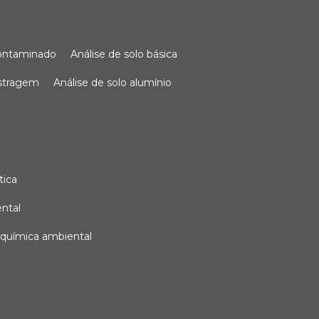
 contaminado
análise de solo básica
ostragem
análise de solo alumínio
tica
ental
e química ambiental