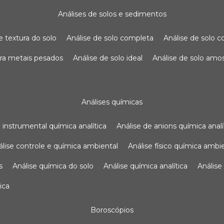
análises de solos e sedimentos
de textura do solo
análise de solo completa
análise de solo
para metais pesados
análise de solo ideal
análise de solo am
análises químicas
se instrumental química analítica
análise de anions química analí
nálise controle e química ambiental
análise físico química ambi
s
análise química do solo
análise química analítica
anális
ica
boroscópios