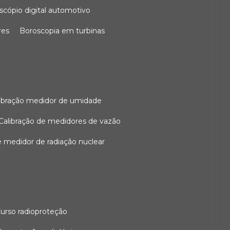
oscópio digital automotivo
res
boroscopia em turbinas
alibração medidor de umidade
calibração de medidores de vazão
de medidor de radiação nuclear
curso radioproteção