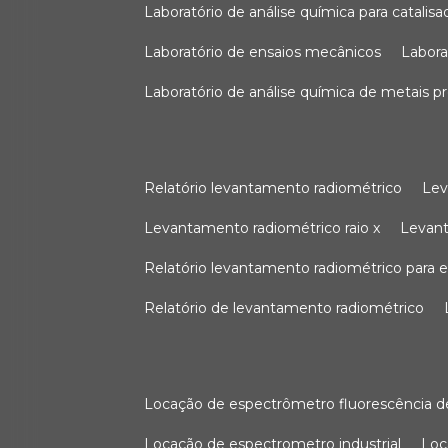
laboratório de análise química para catali
laboratório de ensaios mecânicos
labor
laboratório de análise química de metais p
relatório levantamento radiométrico
le
levantamento radiométrico raio x
levan
relatório levantamento radiométrico para
relatório de levantamento radiométrico
locação de espectrômetro fluorescência de
locação de espectrometro industrial
lo