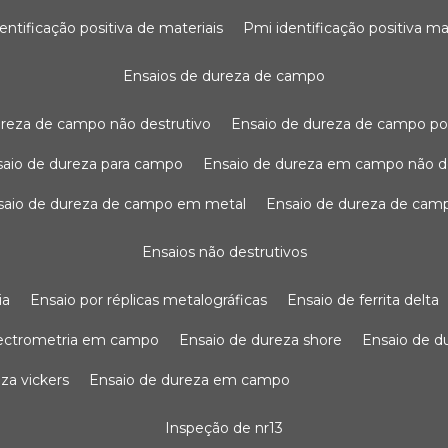
dentificação positiva de materiais
pmi identificação positiva ma
ensaios de dureza de campo
dureza de campo não destrutivo
ensaio de dureza de campo po
nsaio de dureza para campo
ensaio de dureza em campo não d
nsaio de dureza de campo em metal
ensaio de dureza de cam
ensaios não destrutivos
ia
ensaio por réplicas metalográficas
ensaio de ferrita delta
pectrometria em campo
ensaio de dureza shore
ensaio de 
eza vickers
ensaio de dureza em campo
inspeção de nr13