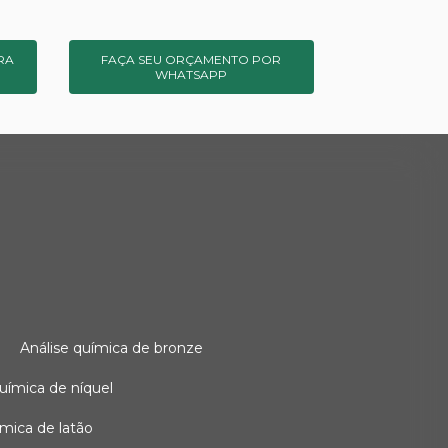
RA
FAÇA SEU ORÇAMENTO POR
WHATSAPP
o
análise química de bronze
 química de níquel
uímica de latão