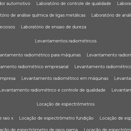
sador automotivo
laboratório de controle de qualidade
labor
atório de análise química de ligas metálicas
laboratório de aná
reciosos
laboratório de ensaio de dureza
levantamentos radiométricos
vantamento radiométrico para máquinas
levantamento radio
tamento radiométrico empresarial
levantamento radiométrico
 empresa
levantamento radiométrico em máquinas
levant
levantamento radiométrico e controle de qualidade
levanta
locação de espectrômetros
 raio x
locação de espectrômetro fundição
locação de es
cação de espectrômetro de raios gama
locação de espectrôm