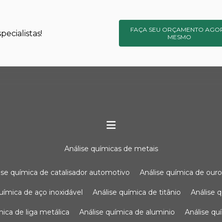
FAÇA SEU ORÇAMENTO AGO
ecialistas!
MESMO
análise químicas de metais
lise química de catalisador automotivo
análise química de our
química de aço inoxidável
análise química de titânio
análise
ímica de liga metálica
análise química de aluminio
análise q