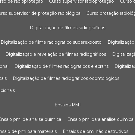
urso de radioproteção
curso supervisor radioproteção
curso
curso supervisor de proteção radiológica
curso proteção radioló
digitalização de filmes radiográficos
digitalização de filme radiográfico superexposto
digitalizaçã
digitalização e revelação de filmes radiográficos
digitaliz
ional
digitalização de filmes radiográficos e ecrans
digitali
cais
digitalização de filmes radiográficos odontológicos
ncionais
ensaios PMI
ensaio pmi de análise química
ensaio pmi para análise química
ensaio de pmi para materiais
ensaios de pmi não destrutivos