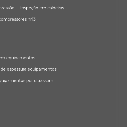
 pressão
inspeção em caldeiras
compressores nr13
l em equipamentos
o de espessura equipamentos
equipamentos por ultrassom