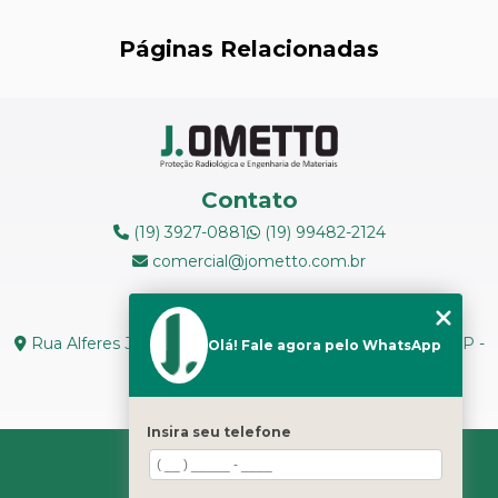
LEVANTAMENTOS RADIOMÉTRICOS
Páginas Relacionadas
LOCAÇÃO DE ESPECTRÔMETROS
MANUTENÇÃO DE MEDIDORES DE RADIAÇÃO
MANUTENÇÃO EM ESPECTRÔMETROS
Contato
MEDIÇÃO DE FERRITA
(19) 3927-0881
(19) 99482-2124
comercial@jometto.com.br
RADIOGRAFIA INDUSTRIAL
Endereço
RADIOPROTEÇÃO
Rua Alferes José Caetano, N 1665 - Centro Piracicaba - SP -
Olá! Fale agora pelo WhatsApp
CEP: 13400-126
RÉPLICAS METALOGRÁFICAS
Seg. a Sex: 8h ás 18h
TESTES NÃO DESTRUTIVOS
Insira seu telefone
HOME
TRANSPORTE DE REJEITOS RADIOATIVOS
SOBRE NÓS