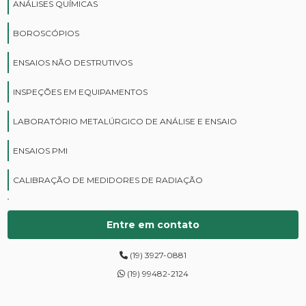
ANÁLISES QUÍMICAS
BOROSCÓPIOS
ENSAIOS NÃO DESTRUTIVOS
INSPEÇÕES EM EQUIPAMENTOS
LABORATÓRIO METALÚRGICO DE ANÁLISE E ENSAIO
ENSAIOS PMI
CALIBRAÇÃO DE MEDIDORES DE RADIAÇÃO
CURSOS DE PROTEÇÃO RADIOLÓGICA
Entre em contato
DIGITALIZAÇÃO DE FILMES RADIOGRÁFICOS
(19) 3927-0881
ENSAIOS DE DUREZA DE CAMPO
(19) 99482-2124
INSPEÇÃO DE NR13