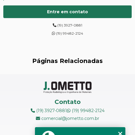
CURSOS DE PROTEÇÃO RADIOLÓGICA
Entre em contato
DIGITALIZAÇÃO DE FILMES RADIOGRÁFICOS
(19) 3927-0881
ENSAIOS DE DUREZA DE CAMPO
(19) 99482-2124
INSPEÇÃO DE NR13
LEVANTAMENTOS RADIOMÉTRICOS
Páginas Relacionadas
LOCAÇÃO DE ESPECTRÔMETROS
MANUTENÇÃO DE MEDIDORES DE RADIAÇÃO
MANUTENÇÃO EM ESPECTRÔMETROS
Contato
MEDIÇÃO DE FERRITA
(19) 3927-0881
(19) 99482-2124
comercial@jometto.com.br
RADIOGRAFIA INDUSTRIAL
Endereço
RADIOPROTEÇÃO