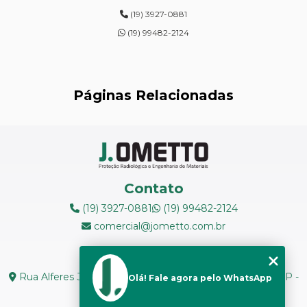
(19) 3927-0881
ENSAIOS DE DUREZA DE CAMPO
(19) 99482-2124
INSPEÇÃO DE NR13
LEVANTAMENTOS RADIOMÉTRICOS
Páginas Relacionadas
LOCAÇÃO DE ESPECTRÔMETROS
MANUTENÇÃO DE MEDIDORES DE RADIAÇÃO
MANUTENÇÃO EM ESPECTRÔMETROS
Contato
MEDIÇÃO DE FERRITA
(19) 3927-0881
(19) 99482-2124
comercial@jometto.com.br
RADIOGRAFIA INDUSTRIAL
Endereço
RADIOPROTEÇÃO
Rua Alferes José Caetano, N 1665 - Centro Piracicaba - SP -
Olá! Fale agora pelo WhatsApp
CEP: 13400-126
RÉPLICAS METALOGRÁFICAS