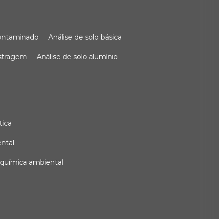
 contaminado
análise de solo básica
ostragem
análise de solo alumínio
tica
ental
e química ambiental