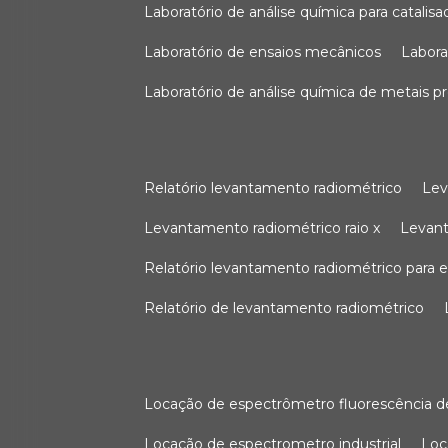
laboratório de análise química para catali
laboratório de ensaios mecânicos
labor
laboratório de análise química de metais p
relatório levantamento radiométrico
le
levantamento radiométrico raio x
levan
relatório levantamento radiométrico para
relatório de levantamento radiométrico
locação de espectrômetro fluorescência de
locação de espectrometro industrial
lo