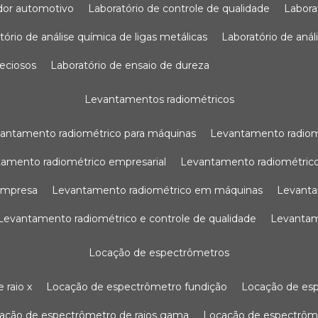
sador automotivo
laboratório de controle de qualidade
labor
atório de análise química de ligas metálicas
laboratório de aná
reciosos
laboratório de ensaio de dureza
levantamentos radiométricos
vantamento radiométrico para máquinas
levantamento radio
tamento radiométrico empresarial
levantamento radiométrico
 empresa
levantamento radiométrico em máquinas
levant
levantamento radiométrico e controle de qualidade
levanta
locação de espectrômetros
 raio x
locação de espectrômetro fundição
locação de es
cação de espectrômetro de raios gama
locação de espectrôm