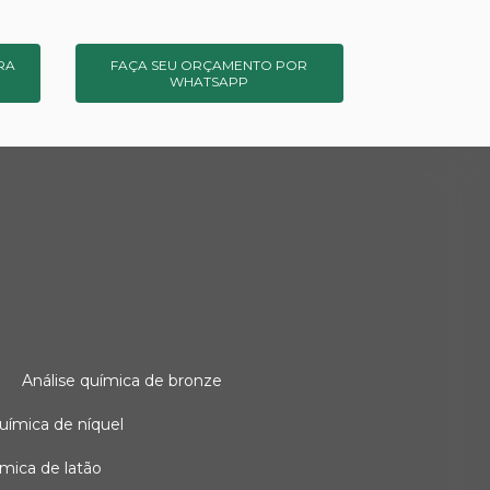
RA
FAÇA SEU ORÇAMENTO POR
WHATSAPP
o
análise química de bronze
 química de níquel
uímica de latão