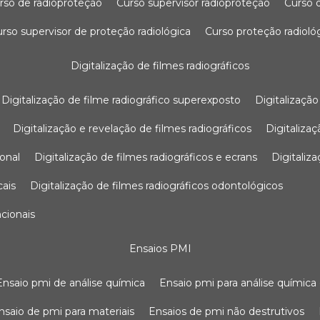
urso de radioproteção
curso supervisor radioproteção
curso
curso supervisor de proteção radiológica
curso proteção radioló
digitalização de filmes radiográficos
digitalização de filme radiográfico superexposto
digitalizaçã
digitalização e revelação de filmes radiográficos
digitaliz
ional
digitalização de filmes radiográficos e ecrans
digitali
cais
digitalização de filmes radiográficos odontológicos
ncionais
ensaios PMI
ensaio pmi de análise química
ensaio pmi para análise química
ensaio de pmi para materiais
ensaios de pmi não destrutivos