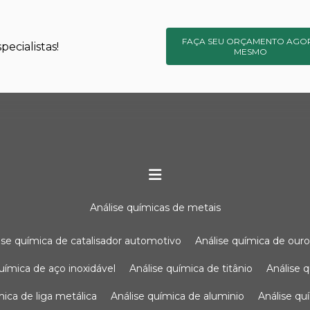
FAÇA SEU ORÇAMENTO AGO
ecialistas!
MESMO
análise químicas de metais
lise química de catalisador automotivo
análise química de our
química de aço inoxidável
análise química de titânio
análise
ímica de liga metálica
análise química de aluminio
análise q