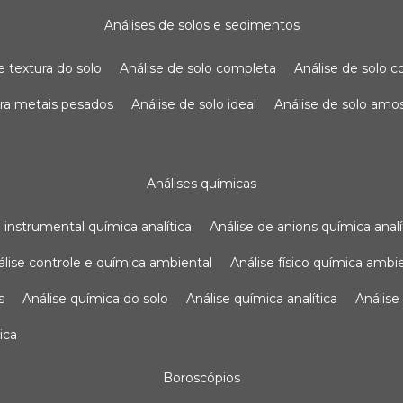
análises de solos e sedimentos
de textura do solo
análise de solo completa
análise de solo
para metais pesados
análise de solo ideal
análise de solo am
análises químicas
se instrumental química analítica
análise de anions química analí
nálise controle e química ambiental
análise físico química ambi
s
análise química do solo
análise química analítica
anális
ica
boroscópios