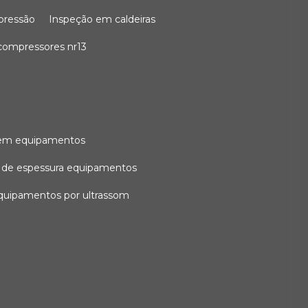
 pressão
inspeção em caldeiras
compressores nr13
l em equipamentos
o de espessura equipamentos
equipamentos por ultrassom