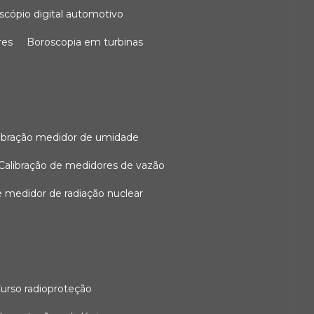
oscópio digital automotivo
res
boroscopia em turbinas
alibração medidor de umidade
calibração de medidores de vazão
de medidor de radiação nuclear
curso radioproteção