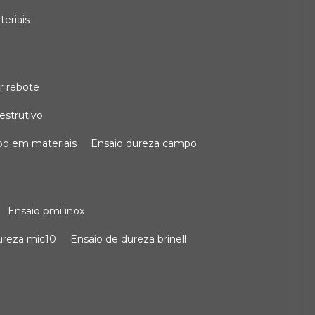
teriais
r rebote
estrutivo
po em materiais
ensaio dureza campo
ensaio pmi inox
dureza mic10
ensaio de dureza brinell