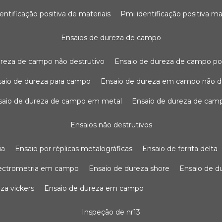
dentificação positiva de materiais
pmi identificação positiva ma
ensaios de dureza de campo
dureza de campo não destrutivo
ensaio de dureza de campo po
nsaio de dureza para campo
ensaio de dureza em campo não d
nsaio de dureza de campo em metal
ensaio de dureza de cam
ensaios não destrutivos
ia
ensaio por réplicas metalográficas
ensaio de ferrita delta
pectrometria em campo
ensaio de dureza shore
ensaio de 
eza vickers
ensaio de dureza em campo
inspeção de nr13