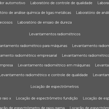
sador automotivo
laboratório de controle de qualidade
labor
atório de análise química de ligas metálicas
laboratório de aná
reciosos
laboratório de ensaio de dureza
levantamentos radiométricos
vantamento radiométrico para máquinas
levantamento radio
tamento radiométrico empresarial
levantamento radiométrico
 empresa
levantamento radiométrico em máquinas
levant
levantamento radiométrico e controle de qualidade
levanta
locação de espectrômetros
 raio x
locação de espectrômetro fundição
locação de es
cação de espectrômetro de raios gama
locação de espectrôm