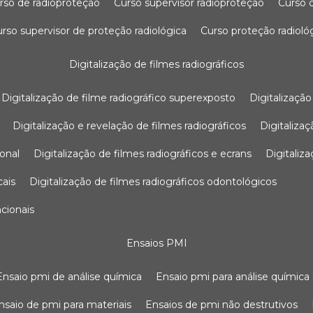
urso de radioproteção
curso supervisor radioproteção
curso
curso supervisor de proteção radiológica
curso proteção radioló
digitalização de filmes radiográficos
digitalização de filme radiográfico superexposto
digitalizaçã
digitalização e revelação de filmes radiográficos
digitaliz
ional
digitalização de filmes radiográficos e ecrans
digitali
cais
digitalização de filmes radiográficos odontológicos
ncionais
ensaios PMI
ensaio pmi de análise química
ensaio pmi para análise química
ensaio de pmi para materiais
ensaios de pmi não destrutivos