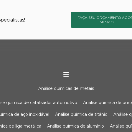
FAÇA SEU ORÇAMENTO AGO
ecialistas!
MESMO
análise químicas de metais
lise química de catalisador automotivo
análise química de our
química de aço inoxidável
análise química de titânio
análise
ímica de liga metálica
análise química de aluminio
análise q