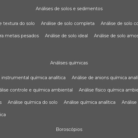
análises de solos e sedimentos
de textura do solo
análise de solo completa
análise de solo
para metais pesados
análise de solo ideal
análise de solo am
análises químicas
se instrumental química analítica
análise de anions química analí
nálise controle e química ambiental
análise físico química ambi
s
análise química do solo
análise química analítica
anális
ica
boroscópios