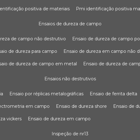
dentificação positiva de materiais
pmi identificação positiva ma
ensaios de dureza de campo
dureza de campo não destrutivo
ensaio de dureza de campo po
nsaio de dureza para campo
ensaio de dureza em campo não d
nsaio de dureza de campo em metal
ensaio de dureza de cam
ensaios não destrutivos
ia
ensaio por réplicas metalográficas
ensaio de ferrita delta
pectrometria em campo
ensaio de dureza shore
ensaio de 
eza vickers
ensaio de dureza em campo
inspeção de nr13