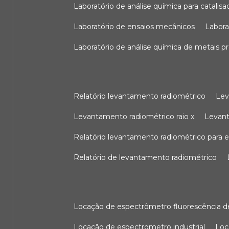
laboratório de análise química para catali
laboratório de ensaios mecânicos
labor
laboratório de análise química de metais p
relatório levantamento radiométrico
le
levantamento radiométrico raio x
levan
relatório levantamento radiométrico para
relatório de levantamento radiométrico
locação de espectrômetro fluorescência de
locação de espectrometro industrial
lo