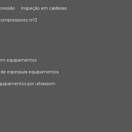
 pressão
inspeção em caldeiras
compressores nr13
l em equipamentos
o de espessura equipamentos
equipamentos por ultrassom