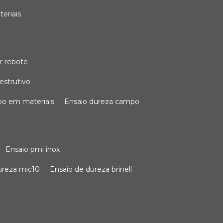
teriais
r rebote
estrutivo
po em materiais
ensaio dureza campo
ensaio pmi inox
dureza mic10
ensaio de dureza brinell