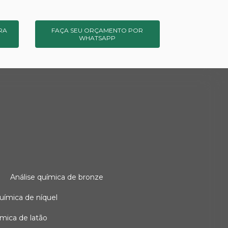
RA
FAÇA SEU ORÇAMENTO POR
WHATSAPP
o
análise química de bronze
 química de níquel
uímica de latão