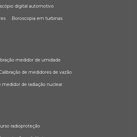
oscópio digital automotivo
res
boroscopia em turbinas
alibração medidor de umidade
calibração de medidores de vazão
de medidor de radiação nuclear
curso radioproteção