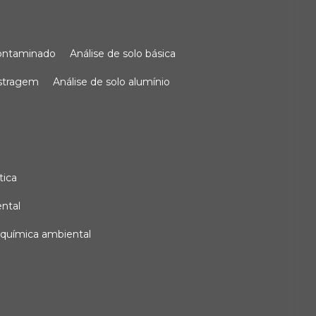
 contaminado
análise de solo básica
ostragem
análise de solo alumínio
tica
ental
e química ambiental