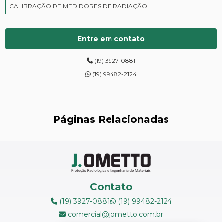
CALIBRAÇÃO DE MEDIDORES DE RADIAÇÃO
CURSOS DE PROTEÇÃO RADIOLÓGICA
Entre em contato
DIGITALIZAÇÃO DE FILMES RADIOGRÁFICOS
(19) 3927-0881
ENSAIOS DE DUREZA DE CAMPO
(19) 99482-2124
INSPEÇÃO DE NR13
LEVANTAMENTOS RADIOMÉTRICOS
Páginas Relacionadas
LOCAÇÃO DE ESPECTRÔMETROS
MANUTENÇÃO DE MEDIDORES DE RADIAÇÃO
MANUTENÇÃO EM ESPECTRÔMETROS
Contato
MEDIÇÃO DE FERRITA
(19) 3927-0881
(19) 99482-2124
comercial@jometto.com.br
RADIOGRAFIA INDUSTRIAL